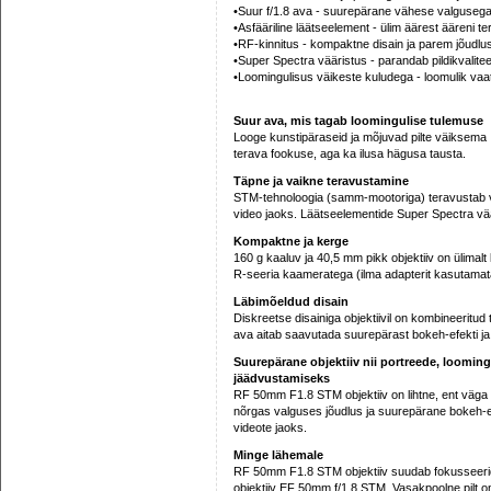
•Suur f/1.8 ava - suurepärane vähese valguseg
•Asfääriline läätseelement - ülim äärest ääreni t
•RF-kinnitus - kompaktne disain ja parem jõudlu
•Super Spectra vääristus - parandab pildikvalitee
•Loomingulisus väikeste kuludega - loomulik va
Suur ava, mis tagab loomingulise tulemuse
Looge kunstipäraseid ja mõjuvad pilte väiksema 
terava fookuse, aga ka ilusa hägusa tausta.
Täpne ja vaikne teravustamine
STM-tehnoloogia (samm-mootoriga) teravustab väg
video jaoks. Läätseelementide Super Spectra vää
Kompaktne ja kerge
160 g kaaluv ja 40,5 mm pikk objektiiv on ülima
R-seeria kaameratega (ilma adapterit kasutamat
Läbimõeldud disain
Diskreetse disainiga objektiivil on kombineeritud 
ava aitab saavutada suurepärast bokeh-efekti ja
Suurepärane objektiiv nii portreede, loomin
jäädvustamiseks
RF 50mm F1.8 STM objektiiv on lihtne, ent väga m
nõrgas valguses jõudlus ja suurepärane bokeh-efe
videote jaoks.
Minge lähemale
RF 50mm F1.8 STM objektiiv suudab fokusseeri
objektiiv EF 50mm f/1.8 STM. Vasakpoolne pilt o