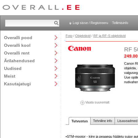
Logi sisse / Registreeru
Tellimisinfo
Foto
/
Objektiivid
/
RF ja RF-S objektiivid
Overalli pood
Overalli kool
RF 5
Overalli rent
249.00
Ärilahendused
Canon RF
Uudised
objektiiv
valguseg
Meist
Uue opti
nutivahen
Kasutajatugi
Vaata suuremalt
Tehniline info
Lisaseadmed j
Tutvustus
•STM-mootor - kiire ja peaaegu hääletu sujuv a