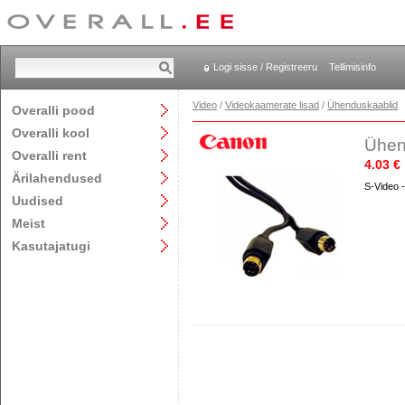
Logi sisse / Registreeru
Tellimisinfo
Video
/
Videokaamerate lisad
/
Ühenduskaablid
Overalli pood
Overalli kool
Ühen
Overalli rent
4.03 €
Ärilahendused
S-Video 
Uudised
Meist
Kasutajatugi