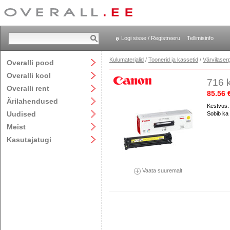
Logi sisse / Registreeru
Tellimisinfo
Kulumaterjalid
/
Toonerid ja kassetid
/
Värvilaserp
Overalli pood
Overalli kool
716 k
Overalli rent
85.56 
Ärilahendused
Kestvus:
Uudised
Sobib ka
Meist
Kasutajatugi
Vaata suuremalt