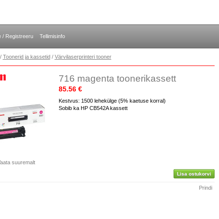
e / Registreeru
Tellimisinfo
/
Toonerid ja kassetid
/
Värvilaserprinteri tooner
716 magenta toonerikassett
85.56 €
Kestvus: 1500 lehekülge (5% kaetuse korral)
Sobib ka HP CB542A kassett
aata suuremalt
Lisa ostukorvi
Prindi