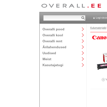
Logi siss
Kulumaterjalid
Overalli pood
Overalli kool
Overalli rent
Ärilahendused
Uudised
Meist
Kasutajatugi
V