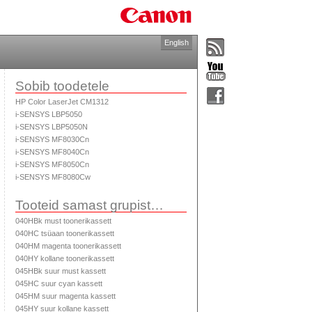
English
Sobib toodetele
HP Color LaserJet CM1312
i-SENSYS LBP5050
i-SENSYS LBP5050N
i-SENSYS MF8030Cn
i-SENSYS MF8040Cn
i-SENSYS MF8050Cn
i-SENSYS MF8080Cw
Tooteid samast grupist…
040HBk must toonerikassett
040HC tsüaan toonerikassett
040HM magenta toonerikassett
040HY kollane toonerikassett
045HBk suur must kassett
045HC suur cyan kassett
045HM suur magenta kassett
045HY suur kollane kassett