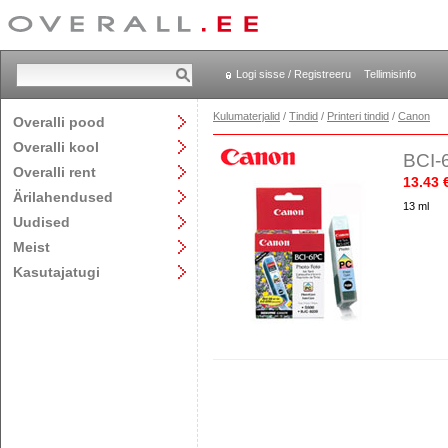
Logi sisse / Registreeru
Tellimisinfo
Kulumaterjalid
/
Tindid
/
Printeri tindid
/
Canon
Overalli pood
Overalli kool
BCI-6
Overalli rent
13.43 
Ärilahendused
13 ml
Uudised
Meist
Kasutajatugi