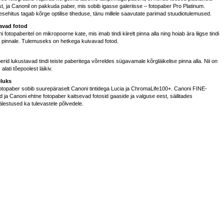
st, ja Canonil on pakkuda paber, mis sobib igasse galeriisse – fotopaber Pro Platinum.
lesehitus tagab kõrge optilise tiheduse, tänu millele saavutate parimad stuudiotulemused.
avad fotod
 fotopaberitel on mikropoorne kate, mis imab tindi kiirelt pinna alla ning hoiab ära liigse tindi
 pinnale. Tulemuseks on hetkega kuivavad fotod.
erid lukustavad tindi teiste paberitega võrreldes sügavamale kõrgläikelise pinna alla. Nii on
s alati tõepoolest läikiv.
luks
otopaber sobib suurepäraselt Canoni tintidega Lucia ja ChromaLife100+. Canoni FINE-
id ja Canoni ehtne fotopaber kaitsevad fotosid gaaside ja valguse eest, säilitades
lestused ka tulevastele põlvedele.