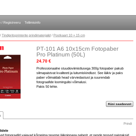
e / Registreeru
Tellimisinfo
/
Tindipritsprinterite prindimaterjalid
/
Postkaart 10 × 15 cm
PT-101 A6 10x15cm Fotopaber
Pro Platinum (50L)
24.70 €
Professionaalne stuudioviimistlusega 300g fotopaber pakub
silmapaistvat kvaliteeti ja luitumiskindlust. See läikiv ja paks
paber võimaldab head värviedastust ja suurendab
fotograafide loomingulisi võimalusi.
Pakis 50 lehte.
Küsi saadavust
s
Prindi
idele
ed fotograafid vajavad kõrgeima taseme läikpinnaga paberit, et nende teosed paistaksid