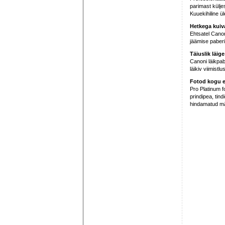
parimast külje
Kuuekihiline ü
Hetkega kuiv
Ehtsatel Canoni
jäämise paberi
Täiuslik läige
Canoni läikpab
läikiv viimistlu
Fotod kogu e
Pro Platinum f
prindipea, tind
hindamatud mä