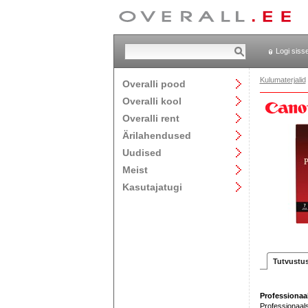
Logi siss
Kulumaterjalid
Overalli pood
Overalli kool
Overalli rent
Ärilahendused
Uudised
Meist
Kasutajatugi
Tutvustu
Professionaal
Professionaals