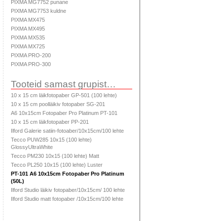
PIXMA MG7752 punane
PIXMA MG7753 kuldne
PIXMA MX475
PIXMA MX495
PIXMA MX535
PIXMA MX725
PIXMA PRO-200
PIXMA PRO-300
Tooteid samast grupist…
10 x 15 cm läikfotopaber GP-501 (100 lehte)
10 x 15 cm poolläikiv fotopaber SG-201
A6 10x15cm Fotopaber Pro Platinum PT-101
10 x 15 cm läikfotopaber PP-201
Ilford Galerie satiin-fotoaber/10x15cm/100 lehte
Tecco PUW285 10x15 (100 lehte)
GlossyUltraWhite
Tecco PM230 10x15 (100 lehte) Matt
Tecco PL250 10x15 (100 lehte) Luster
PT-101 A6 10x15cm Fotopaber Pro Platinum
(50L)
Ilford Studio läikiv fotopaber/10x15cm/ 100 lehte
Ilford Studio matt fotopaber /10x15cm/100 lehte