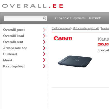
Logi sisse / Registreeru
Tellimisinfo
Esitlusseadmed
/
Multimeediaprojektorid
/
Multim
Overalli pood
Overalli kool
Kaas
Overalli rent
205.63
Ärilahendused
Tumehall 
Uudised
Meist
Kasutajatugi