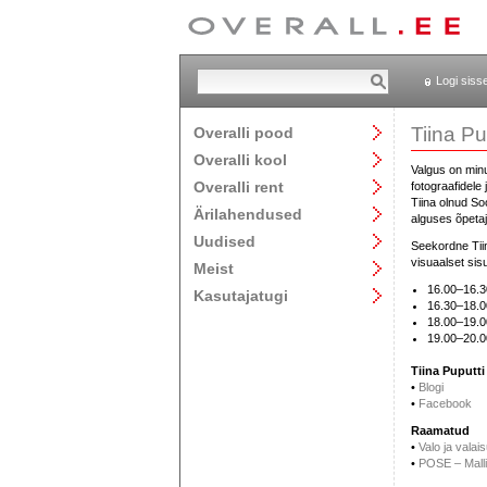
Logi siss
Tiina Pu
Overalli pood
Overalli kool
Valgus on minu
Overalli rent
fotograafidele 
Tiina olnud S
Ärilahendused
alguses õpetaja
Uudised
Seekordne Tiin
visuaalset sisu
Meist
16.00–16.3
Kasutajatugi
16.30–18.00
18.00–19.00
19.00–20.0
Tiina Puputti
•
Blogi
•
Facebook
Raamatud
•
Valo ja valai
•
POSE – Malli