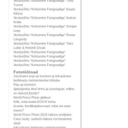
Vestlusõhtu “Kohtumine Fotograafiga” Tõnu
Tunnel
Vestlusõhtu “Kohtumine Fotograafiga” Kaupo
Kikkas
Vestlusõhtu “Kohtumine Fotograafiga” Andras
Kralla
Vestlusõhtu “Kohtumine Fotograafiga” Kristjan
Lepp
Vestlusõhtu “Kohtumine Fotograafiga” Peeter
Langovits
Vestlusõhtu “Kohtumine Fotograafiga” Tairo
Lutter & Hendrik Osula
Vestlusõhtu “Kohtumine Fotograafiga”
Vestlusõhtu "Kohtumine Fotograafiga"
Vestlusõhtu "Kohtumine Fotograafiga"
Vestlusõhtu “Kohtumine Fotograafiga”
Fototöötoad
Jazzkaare pop-up kontsert ja isikupärase
lambivarju meisterdamise töötuba
Pop-up kontsert
Ajakirjandus ilma hirmu ja soosinguta: milline
on olukord Eestis?
World Press Photo giidituur
Kõik, mida teada EOS R kohta
Arutelu: Konfliktipiirkonnad: mida me neist
teame?
World Press Photo 2018 näituse profipäev
Case study: uudsed näituse vormistamise
viisid
Isikupärase lambivarju meisterdamise