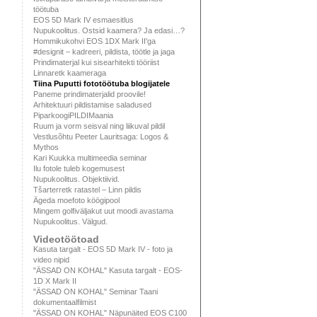
töötuba
EOS 5D Mark IV esmaesitlus
Nupukoolitus. Ostsid kaamera? Ja edasi…?
Hommikukohvi EOS 1DX Mark II'ga
#designit – kadreeri, pildista, töötle ja jaga
Prindimaterjal kui sisearhitekti tööriist
Linnaretk kaameraga
Tiina Puputti fototöötuba blogijatele
Paneme prindimaterjalid proovile!
Arhitektuuri pildistamise saladused
PiparkoogiPILDIMaania
Ruum ja vorm seisval ning liikuval pildil
Vestlusõhtu Peeter Lauritsaga: Logos &
Mythos
Kari Kuukka multimeedia seminar
Ilu fotole tuleb kogemusest
Nupukoolitus. Objektiivid.
Tšarterretk ratastel – Linn pildis
Ägeda moefoto köögipool
Mingem golfiväljakut uut moodi avastama
Nupukoolitus. Välgud.
Videotöötoad
Kasuta targalt - EOS 5D Mark IV - foto ja
video nipid
"ÄSSAD ON KOHAL" Kasuta targalt - EOS-
1D X Mark II
"ÄSSAD ON KOHAL" Seminar Taani
dokumentaalfilmist
"ÄSSAD ON KOHAL" Näpunäited EOS C100