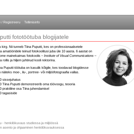
e / Registreeru
Tellimisinfo
putti fototöötuba blogijatele
 kirg. Nii tunneb Tiina Puputti, kes on professionaalsetele
ja amatööridele teinud fotokoolitusi juba üle 10 aasta. 6 aastat on
oome mainekaimas fotokoolis –
Institute of Visual Communications
–
 rollis ja hiljem juhtinud kooli rektorina.
a Puputti töötuba on kasulik kõigile, kes toodavad blogidesse
 näiteks moe-, ilu-, portree- või miljööfotograafia vallas.
0 sissejuhatus
 Tiina Puputti demonstreerib oma töövoogu, teooria
 praktiline osa Tiina juhendamisel
0 tagasiside
su - henkilökuvaus studiossa ja miljöössä
n asento ja ohjaaminen henkilökuvauksessa