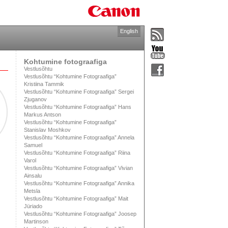
English
Kohtumine fotograafiga
Vestlusõhtu
Vestlusõhtu “Kohtumine Fotograafiga”
Kristiina Tammik
Vestlusõhtu “Kohtumine Fotograafiga” Sergei
Zjuganov
Vestlusõhtu “Kohtumine Fotograafiga” Hans
Markus Antson
Vestlusõhtu “Kohtumine Fotograafiga”
Stanislav Moshkov
Vestlusõhtu “Kohtumine Fotograafiga” Annela
Samuel
Vestlusõhtu “Kohtumine Fotograafiga” Riina
Varol
Vestlusõhtu “Kohtumine Fotograafiga” Vivian
Ainsalu
Vestlusõhtu “Kohtumine Fotograafiga” Annika
Metsla
Vestlusõhtu “Kohtumine Fotograafiga” Mait
Jüriado
Vestlusõhtu “Kohtumine Fotograafiga” Joosep
Martinson