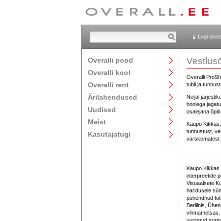
Logi siss
Vestlus
Overalli pood
Overalli kool
Overalli ProS
Overalli rent
tubli ja tunnus
Ärilahendused
Neljal järjest
hoolega jagatu
Uudised
osalejana õpib 
Meist
Kaupo Kikkas, 
tunnustust, v
Kasutajatugi
värskematest j
Kaupo Kikkas 
interpreetide 
Visuaalsete Ku
haridusele sün
pühendnud foto
Berliinis, Ühe
vihmametsas. T
uuringud surnu