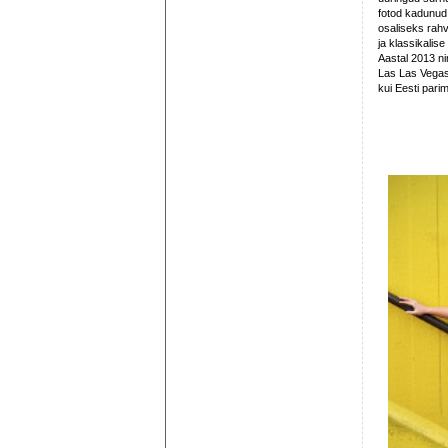
fotod kadunud 
osaliseks rahv
ja klassikalise
Aastal 2013 n
Las Las Vegas 
kui Eesti parim