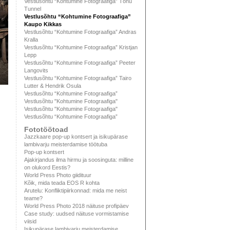
Vestlusõhtu “Kohtumine Fotograafiga” Tõnu
Tunnel
Vestlusõhtu “Kohtumine Fotograafiga”
Kaupo Kikkas
Vestlusõhtu “Kohtumine Fotograafiga” Andras
Kralla
Vestlusõhtu “Kohtumine Fotograafiga” Kristjan
Lepp
Vestlusõhtu “Kohtumine Fotograafiga” Peeter
Langovits
Vestlusõhtu “Kohtumine Fotograafiga” Tairo
Lutter & Hendrik Osula
Vestlusõhtu “Kohtumine Fotograafiga”
Vestlusõhtu "Kohtumine Fotograafiga"
Vestlusõhtu "Kohtumine Fotograafiga"
Vestlusõhtu “Kohtumine Fotograafiga”
Fototöötoad
Jazzkaare pop-up kontsert ja isikupärase
lambivarju meisterdamise töötuba
Pop-up kontsert
Ajakirjandus ilma hirmu ja soosinguta: milline
on olukord Eestis?
World Press Photo giidituur
Kõik, mida teada EOS R kohta
Arutelu: Konfliktipiirkonnad: mida me neist
teame?
World Press Photo 2018 näituse profipäev
Case study: uudsed näituse vormistamise
viisid
Isikupärase lambivarju meisterdamise