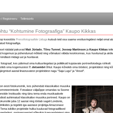
e / Registreeru
Tellimisinfo
õhtu “Kohtumine Fotograafiga” Kaupo Kikkas
hop koostöös
Pressifotograafide Liiduga
kutsub teid osa saama vestlusringidest neljal omal ala
tatud fotograafiga.
ikusel nädalal pakuvad
Mait Jüriado
,
Tõnu Tunnel
,
Joosep Martinson
ja
Kaupo Kikkas
teil
d kogemusi ja pühendunud mõtteid ning võimalust viibida keskkonnas, kus huvitunud ja aktii
kindlasti midagi uut ja huvitavat.
fotograaf, kes pälvinud oma kultuuritegelasi ja poliitikuid kujutavate portreefotodega rohkelt
estleb oma kogemustest
7. detsembri
õhtul. Kaupo kõneleb oma töödest, projektidest ning kõ
ärgmisel aastal linastuvatest projektidest nagu "Saja Lugu" ja "Ansel".
on eesti fotokunstnik, kes pühendub klassikalise muusika
portreteerimisele. Fotoalase väljaõppe omandas ta Soome
nstide Instituudis ning tänu tema enda musikaalsele
disid auhinnatud klassikalise muusika portreed. Kaupo on
kunstile juba 12 aastat ning töötab sageli Londonis,
ndriikides ja tegeleb iga-aastase projktiga Amazonase
ema isiklike projektide hulka kuuluvad fotograafilised
aedadest, portreerseeriad põlevikivi kaevandajatest ning