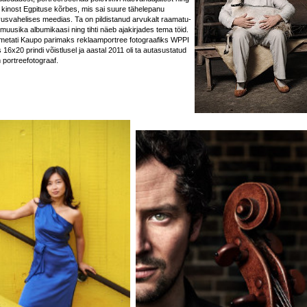
kinost Egpituse kõrbes, mis sai suure tähelepanu
usvahelises meedias. Ta on pildistanud arvukalt raamatu-
 muusika albumikaasi ning tihti näeb ajakirjades tema töid.
imetati Kaupo parimaks reklaamportree fotograafiks WPPI
16x20 prindi võistlusel ja aastal 2011 oli ta autasustatud
 portreefotograaf.