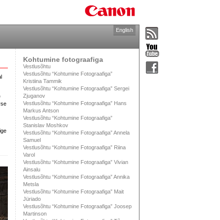
English
Kohtumine fotograafiga
Vestlusõhtu
Vestlusõhtu “Kohtumine Fotograafiga”
l
Kristiina Tammik
Vestlusõhtu “Kohtumine Fotograafiga” Sergei
Zjuganov
e
Vestlusõhtu “Kohtumine Fotograafiga” Hans
vse
Markus Antson
Vestlusõhtu “Kohtumine Fotograafiga”
Stanislav Moshkov
ige
Vestlusõhtu “Kohtumine Fotograafiga” Annela
Samuel
Vestlusõhtu “Kohtumine Fotograafiga” Riina
Varol
Vestlusõhtu “Kohtumine Fotograafiga” Vivian
Ainsalu
Vestlusõhtu “Kohtumine Fotograafiga” Annika
Metsla
Vestlusõhtu “Kohtumine Fotograafiga” Mait
Jüriado
Vestlusõhtu “Kohtumine Fotograafiga” Joosep
Martinson