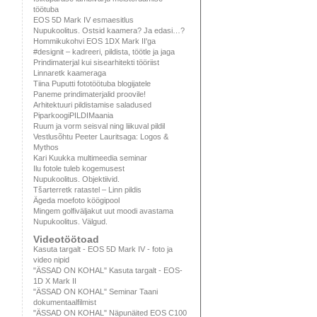
töötuba
EOS 5D Mark IV esmaesitlus
Nupukoolitus. Ostsid kaamera? Ja edasi…?
Hommikukohvi EOS 1DX Mark II'ga
#designit – kadreeri, pildista, töötle ja jaga
Prindimaterjal kui sisearhitekti tööriist
Linnaretk kaameraga
Tiina Puputti fototöötuba blogijatele
Paneme prindimaterjalid proovile!
Arhitektuuri pildistamise saladused
PiparkoogiPILDIMaania
Ruum ja vorm seisval ning liikuval pildil
Vestlusõhtu Peeter Lauritsaga: Logos &
Mythos
Kari Kuukka multimeedia seminar
Ilu fotole tuleb kogemusest
Nupukoolitus. Objektiivid.
Tšarterretk ratastel – Linn pildis
Ägeda moefoto köögipool
Mingem golfiväljakut uut moodi avastama
Nupukoolitus. Välgud.
Videotöötoad
Kasuta targalt - EOS 5D Mark IV - foto ja
video nipid
"ÄSSAD ON KOHAL" Kasuta targalt - EOS-
1D X Mark II
"ÄSSAD ON KOHAL" Seminar Taani
dokumentaalfilmist
"ÄSSAD ON KOHAL" Näpunäited EOS C100