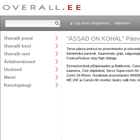
Logi sisse / Registreeru
Tellimisinfo
"ÄSSAD ON KOHAL" Päev Ove
Overalli pood
Overalli kool
Terve päeva jooksul on proovimiseks ja tutvumise
Overalli rent
fototehnika paremik. Kaamerate, gripi, valgusega
FookusPookus ning High Voltage.
Ärilahendused
Esmaskordselt põhjamaades ja Baltikumis, Ca
Uudised
kaamera, Cine objektiivid, Servo Superzoom 5
Zoom 18-80mm. Huvilistele proovimiseks 4000
Meist
ME-20F ja Canoni 4K monitor, lisaks valik foto, ki
Kasutajatugi