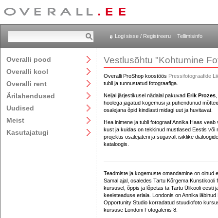
Logi sisse / Registreeru
Tellimisinfo
Vestlusõhtu "Kohtumine Fo
Overalli pood
Overalli kool
Overalli ProShop koostöös
Pressifotograafide Li
Overalli rent
tubli ja tunnustatud fotograafiga.
Ärilahendused
Neljal järjestikusel nädalal pakuvad
Erik Prozes
hoolega jagatud kogemusi ja pühendunud mõtteid 
Uudised
osalejana õpid kindlasti midagi uut ja huvitavat.
Meist
Hea inimene ja tubli fotograaf Annika Haas veab v
kust ja kuidas on tekkinud mustlased Eestis või mis
Kasutajatugi
projektis osalejateni ja sügavalt isiklike dialoog
kataloogis.
Teadmiste ja kogemuste omandamine on olnud e
Samal ajal, osaledes Tartu Kõrgema Kunstikooli 
kursusel, õppis ja lõpetas ta Tartu Ülikooli eesti
keeleteaduse eriala. Londonis on Annika läbinu
Opportunity Studio korradatud stuudiofoto kursu
kursuse Londoni Fotogaleriis 8.