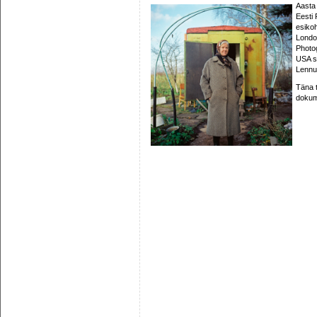
Aasta
Eesti P
esikoh
London
Photog
USA su
Lennuk
Täna t
dokum