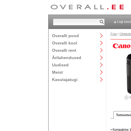
Logi siss
Foto
/
Objektii
Overalli pood
Overalli kool
Overalli rent
Ärilahendused
Uudised
Meist
Kasutajatugi
V
Tutvustu
• Kompaktne 