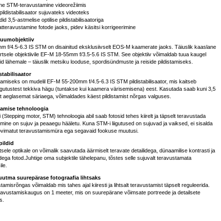
kne STM-teravustamine videorežiimis
pildistabilisaator sujuvateks videoteks
did 3,5-astmelise optilise pildistabilisaatoriga
atteravustamine fotode jaoks, pidev käsitsi korrigeerimine
uumobjektiiv
 f/4.5-6.3 IS STM on disainitud eksklusiivselt EOS-M kaamerate jaoks. Täiuslik kaaslane
tsele objektiivile EF-M 18-55mm f/3.5-5.6 IS STM. See objektiiv võimaldab tuua kaugel
id lähemale – täiuslik metsiku looduse, spordisündmuste ja reiside pildistamiseks.
stabilisaator
tamiseks on mudelil EF-M 55-200mm f/4.5-6.3 IS STM pildistabilisaator, mis kaitseb
iigutustest tekkiva hägu (tuntakse kui kaamera värisemisena) eest. Kasutada saab kuni 3,5
st aeglasemat säriaega, võimaldades käest pildistamist nõrgas valguses.
amise tehnoloogia
Stepping motor, STM) tehnoloogia abil saab fotosid tehes kiirelt ja täpselt teravustada
mimine on sujuv ja peaaegu hääletu. Kuna STM-i liigutused on sujuvad ja vaiksed, ei sisalda
oovimatut teravustamismüra ega segavaid fookuse muutusi.
pildid
tsele optikale on võimalik saavutada äärmiselt teravate detailidega, dünaamilise kontrasti ja
idega fotod.Juhtige oma subjektile tähelepanu, tõstes selle sujuvalt teravustamata
ile.
uutma suurepärase fotograafia lihtsaks
tamisrõngas võimaldab mis tahes ajal kiiresti ja lihtsalt teravustamist täpselt reguleerida.
ravustamiskaugus on 1 meeter, mis on suurepärane võimsate portreede ja detailsete
s.