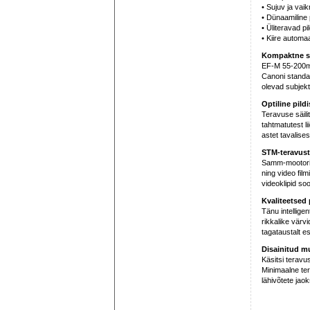
• Sujuv ja vai
• Dünaamiline 
• Üliteravad pil
• Kiire automa
Kompaktne s
EF-M 55-200mm
Canoni standar
olevad subjekt
Optiline pildi
Teravuse säili
tahtmatutest l
astet tavalise
STM-teravust
Samm-mootori (
ning video fil
videoklipid s
Kvaliteetsed 
Tänu intelligen
rikkalike värv
tagataustalt es
Disainitud m
Käsitsi teravus
Minimaalne te
lähivõtete jaok