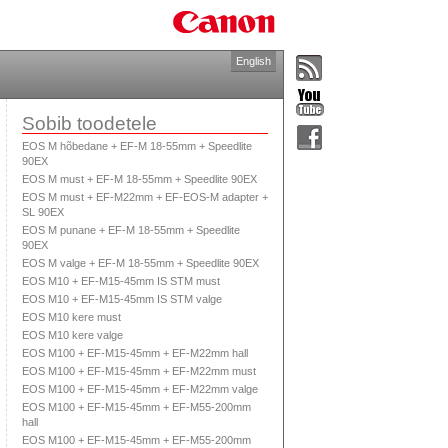
English
Sobib toodetele
EOS M hõbedane + EF-M 18-55mm + Speedlite
90EX
EOS M must + EF-M 18-55mm + Speedlite 90EX
EOS M must + EF-M22mm + EF-EOS-M adapter +
SL 90EX
EOS M punane + EF-M 18-55mm + Speedlite
90EX
EOS M valge + EF-M 18-55mm + Speedlite 90EX
EOS M10 + EF-M15-45mm IS STM must
EOS M10 + EF-M15-45mm IS STM valge
EOS M10 kere must
EOS M10 kere valge
EOS M100 + EF-M15-45mm + EF-M22mm hall
EOS M100 + EF-M15-45mm + EF-M22mm must
EOS M100 + EF-M15-45mm + EF-M22mm valge
EOS M100 + EF-M15-45mm + EF-M55-200mm
hall
EOS M100 + EF-M15-45mm + EF-M55-200mm