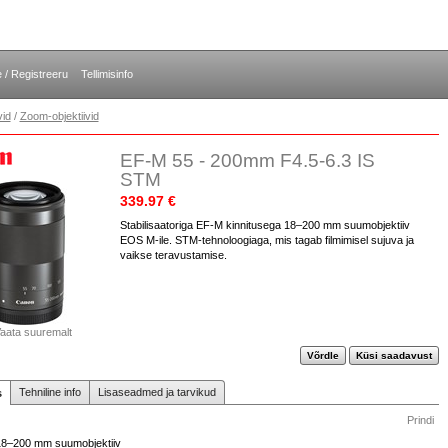
e / Registreeru
Tellimisinfo
vid
/
Zoom-objektiivid
EF-M 55 - 200mm F4.5-6.3 IS
STM
339.97 €
Stabilisaatoriga EF-M kinnitusega 18–200 mm suumobjektiiv
EOS M-ile. STM-tehnoloogiaga, mis tagab filmimisel sujuva ja
vaikse teravustamise.
aata suuremalt
Võrdle
Küsi saadavust
Tehniline info
Lisaseadmed ja tarvikud
s
Prindi
18–200 mm suumobjektiiv