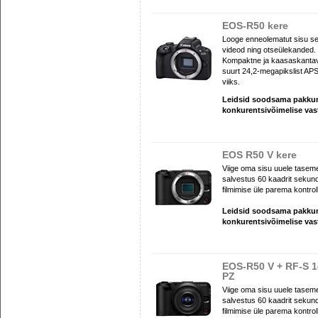
EOS-R50 kere
Looge enneolematut sisu se
videod ning otseülekanded.
Kompaktne ja kaasaskantav d
suurt 24,2-megapikslist APS
viiks.
Leidsid soodsama pakk
konkurentsivõimelise va
EOS R50 V kere
Viige oma sisu uuele taseme
salvestus 60 kaadrit sekund
filmimise üle parema kontroll
Leidsid soodsama pakk
konkurentsivõimelise va
EOS-R50 V + RF-S 1
PZ
Viige oma sisu uuele taseme
salvestus 60 kaadrit sekund
filmimise üle parema kontroll