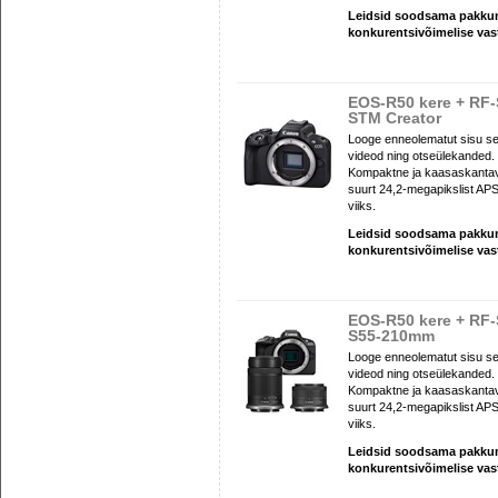
Leidsid soodsama pakk
konkurentsivõimelise va
EOS-R50 kere + RF-
STM Creator
Looge enneolematut sisu se
videod ning otseülekanded.
Kompaktne ja kaasaskantav d
suurt 24,2-megapikslist APS
viiks.
Leidsid soodsama pakk
konkurentsivõimelise va
EOS-R50 kere + RF
S55-210mm
Looge enneolematut sisu se
videod ning otseülekanded.
Kompaktne ja kaasaskantav d
suurt 24,2-megapikslist APS
viiks.
Leidsid soodsama pakk
konkurentsivõimelise va