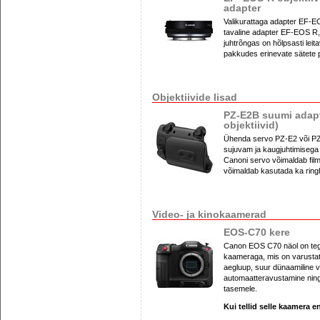
adapter
Valikurattaga adapter EF-E
tavaline adapter EF-EOS R, 
juhtrõngas on hõlpsasti leit
pakkudes erinevate sätete pu
Objektiivide lisad
PZ-E2B suumi adapt
objektiivid)
Ühenda servo PZ-E2 või PZ-
sujuvam ja kaugjuhtimisega
Canoni servo võimaldab filmit
võimaldab kasutada ka ring
Video- ja kinokaamerad
EOS-C70 kere
Canon EOS C70 näol on teg
kaameraga, mis on varust
aegluup, suur dünaamiline 
automaatteravustamine nin
tasemele.
Kui tellid selle kaamera e