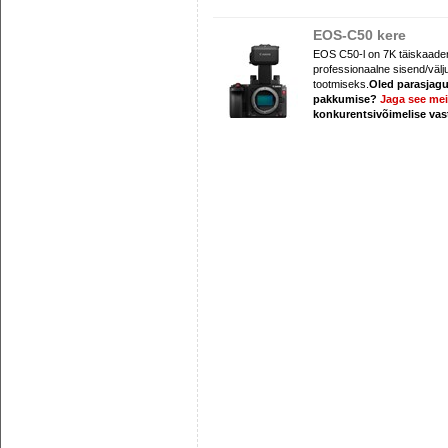
EOS-C50 kere
EOS C50-l on 7K täiskaade
professionaalne sisend/väl
tootmiseks.
Oled parasjagu
pakkumise?
Jaga see me
konkurentsivõimelise va