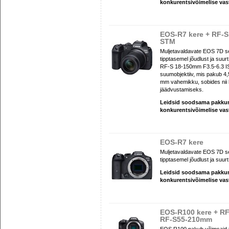
konkurentsivõimelise va
EOS-R7 kere + RF-S
STM
Muljetavaldavate EOS 7D s
tipptasemel jõudlust ja suurt 
RF-S 18-150mm F3.5-6.3 I
suumobjektiiv, mis pakub 4,5-
mm vahemikku, sobides nii l
jäädvustamiseks.
Leidsid soodsama pakk
konkurentsivõimelise va
EOS-R7 kere
Muljetavaldavate EOS 7D s
tipptasemel jõudlust ja suurt 
Leidsid soodsama pakk
konkurentsivõimelise va
EOS-R100 kere + R
RF-S55-210mm