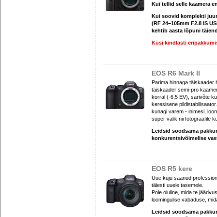
Kui tellid selle kaamera e
Kui soovid komplekti ju
(RF 24–105mm F2.8 IS USM 
kehtib aasta lõpuni täien
Küsi kindlasti eripakkumi
EOS R6 Mark II
Parima hinnaga täiskaader
täiskaader semi-pro kaamera
korral (-6,5 EV), sarivõte k
keresisene pildistabilisaato
kunagi varem - inimesi, loom
super valik nii fotograafile k
Leidsid soodsama pakk
konkurentsivõimelise va
EOS R5 kere
Uue kuju saanud professiona
täiesti uuele tasemele.
Pole oluline, mida te jäädvu
loomingulise vabaduse, mid
Leidsid soodsama pakk