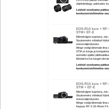
EOS R100 pakub võimsaid 
objektiividega, pakkudes esma
Leidsid soodsama pakk
konkurentsivõimelise va
EOS-R10 kere + RF-
STM+ EF-E
Mitmekülgne kaamera, mis s
Sisuloomeks mõeldud hübriid
eneseväljenduseks.
Minge veelgi lähemale ilma
STM on kerge ja kompaktne
astmelist optilist pildistabi
lähedal kui ka kaugel oleva
Leidsid soodsama pakk
konkurentsivõimelise va
EOS-R10 kere + RF-
STM + EF-E
Mitmekülgne kaamera, mis s
Sisuloomeks mõeldud hübriid
eneseväljenduseks.
Minge veelgi lähemale ilma o
Kaasas RF-S 18-45mm F4.5-