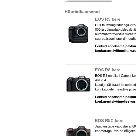
Hübriidkaamerad
EOS R3 kere
Uus taustvalgustusega virna
000 ja võimaldab pidevalt jä
automaatteravustus tuvastab 
suurepäraselt spordi-, uudis
Leidsid soodsama pakk
konkurentsivõimelise va
EOS R8 kere
EOS R8 on siiani Canoni ker
461 g.4
Nautige täiskaadrite eeliseid
kuni kaugete maastike ja sei
Leidsid soodsama pakk
konkurentsivõimelise va
EOS R5C kere
Jäädvustage vapustavat 8K
kaameraga, mis on kõigeks 