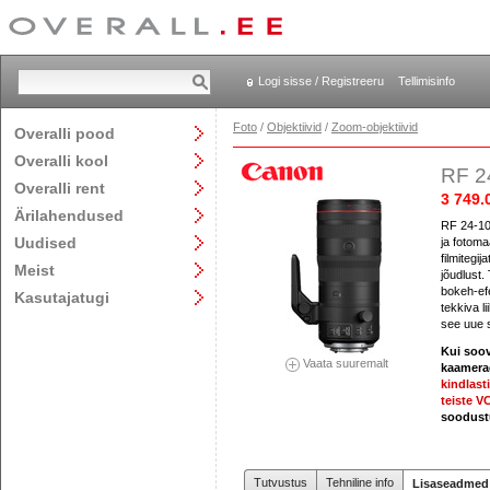
Logi sisse / Registreeru
Tellimisinfo
Foto
/
Objektiivid
/
Zoom-objektiivid
Overalli pood
Overalli kool
RF 2
Overalli rent
3 749.
Ärilahendused
RF 24-10
Uudised
ja fotoma
filmitegij
Meist
jõudlust.
bokeh-ef
Kasutajatugi
tekkiva l
see uue s
Kui soov
Vaata suuremalt
kaamerag
kindlast
teiste V
soodustu
Tutvustus
Tehniline info
Lisaseadmed 