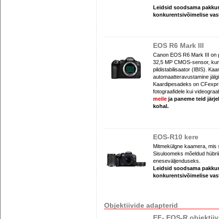
Leidsid soodsama pakk
konkurentsivõimelise va
EOS R6 Mark III
Canon EOS R6 Mark III on p
32,5 MP CMOS-sensor, kuni 
pildistabilisaator (IBIS). 
automaatteravustamine jälgib
Kaardipesadeks on CFexpres
fotograafidele kui videograaf
meile
ja paneme teid järj
kohal.
EOS-R10 kere
Mitmekülgne kaamera, mis s
Sisuloomeks mõeldud hübriid
eneseväljenduseks.
Leidsid soodsama pakk
konkurentsivõimelise va
Objektiivide adapterid
EF- EOS-R objektiiv