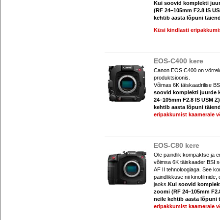
Kui soovid komplekti ju
(RF 24–105mm F2.8 IS USM 
kehtib aasta lõpuni täien
Küsi kindlasti eripakkumi
EOS-C400 kere
Canon EOS C400 on võrrelda
produktsioonis.
Võimas 6K täiskaadrilise BS
soovid komplekti juurde
24–105mm F2.8 IS USM Z) v
kehtib aasta lõpuni täien
eripakkumist kaamerale võ
EOS-C80 kere
Ole paindlik kompaktse ja 
võimsa 6K täiskaader BSI s
AF II tehnoloogiaga. See kom
paindlikkuse nii kinofilmide
jaoks.
Kui soovid komplek
zoomi (RF 24–105mm F2.8 
neile kehtib aasta lõpuni
eripakkumist kaamerale võ