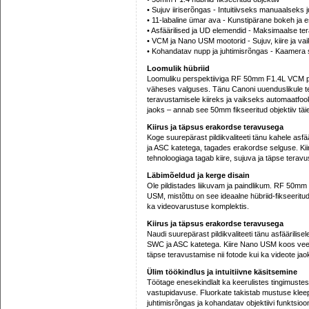
• Sujuv iiriserõngas - Intuitiivseks manuaalseks j
• 11-labaline ümar ava - Kunstipärane bokeh ja es
• Asfäärilised ja UD elemendid - Maksimaalse ter
• VCM ja Nano USM mootorid - Sujuv, kiire ja va
• Kohandatav nupp ja juhtimisrõngas - Kaamera 
Loomulik hübriid
Loomuliku perspektiiviga RF 50mm F1.4L VCM pais
väheses valguses. Tänu Canoni uuenduslikule t
teravustamisele kiireks ja vaikseks automaatfooku
jaoks – annab see 50mm fikseeritud objektiiv täie
Kiirus ja täpsus erakordse teravusega
Koge suurepärast pildikvaliteeti tänu kahele asf
ja ASC katetega, tagades erakordse selguse. Ki
tehnoloogiaga tagab kiire, sujuva ja täpse teravu
Läbimõeldud ja kerge disain
Ole pildistades liikuvam ja paindlikum. RF 50m
USM, mistõttu on see ideaalne hübriid-fikseeritu
ka videovarustuse komplektis.
Kiirus ja täpsus erakordse teravusega
Naudi suurepärast pildikvaliteeti tänu asfäärilis
SWC ja ASC katetega. Kiire Nano USM koos veelgi
täpse teravustamise nii fotode kui ka videote jao
Ülim töökindlus ja intuitiivne käsitsemine
Töötage enesekindlalt ka keerulistes tingimustes
vastupidavuse. Fluorkate takistab mustuse kleepum
juhtimisrõngas ja kohandatav objektiivi funktsioo