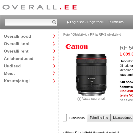
Logi sisse / Registreeru
Tellimisinfo
Foto
/
Objektiivid
/
RF ja RF-S objektiivid
Overalli pood
Overalli kool
RF 5
Overalli rent
1 699.
Ärilahendused
Hübriidobj
Uudised
ülimalt t
ideaalne 
Meist
jutustami
Kasutajatugi
Kui soov
kaamerag
kindlast
teiste V
Vaata suuremalt
soodustu
Tehniline info
Lisaseadmed j
Tutvustus
• 50mm F1.4 hübriid-fikseeritud objektiiv