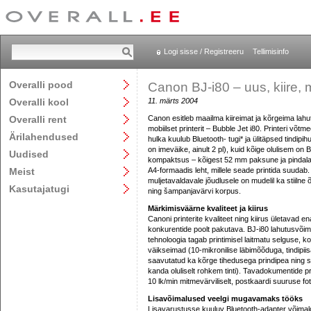
Logi sisse / Registreeru
Tellimisinfo
Overalli pood
Canon BJ-i80 – uus, kiire, m
Overalli kool
11. märts 2004
Overalli rent
Canon esitleb maailma kiireimat ja kõrgeima lah
mobiilset printerit – Bubble Jet i80. Printeri võt
Ärilahendused
hulka kuulub Bluetooth- tugi* ja ülitäpsed tindipihus
on imeväike, ainult 2 pl), kuid kõige olulisem on 
Uudised
kompaktsus – kõigest 52 mm paksune ja pindala
Meist
A4-formaadis leht, millele seade printida suudab.
muljetavaldavale jõudlusele on mudelil ka stiilne 
Kasutajatugi
ning šampanjavärvi korpus.
Märkimisväärne kvaliteet ja kiirus
Canoni printerite kvaliteet ning kiirus ületavad e
konkurentide poolt pakutava. BJ-i80 lahutusvõim
tehnoloogia tagab printimisel laitmatu selguse, k
väikseimad (10-mikronilise läbimõõduga, tindipiis
saavutatud ka kõrge tihedusega prindipea ning su
kanda oluliselt rohkem tinti). Tavadokumentide pr
10 lk/min mitmevärviliselt, postkaardi suuruse f
Lisavõimalused veelgi mugavamaks tööks
Lisavarustusse kuuluv Bluetooth-adapter võimalda