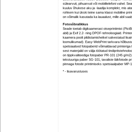
sülearvuti, pihuarvuti või mobiiltelefoni vahel. 
kuuluv õhukese aku ja -laadija komplekt, mis aita
rohkem kui ükski teine sama klassi mobiilne pri
on võimalik kasutada ka lauaalust, mille abil saa
Fotosõbralikkus
Seade toetab digikaamerast otseprintimist (PictB
abil) ja Exif 2.2- ning DPOF-tehnoloogiaid. Print
kaamera poolt pildistamishetkel salvestatud lisain
loomulikumad). Easy-WebPrint tarkvara hõlbustab
spetsiaalsed fotopaberid võimaldavad printeriga
sest materjalid on välja töötatud tindipritstehno
on tippkvaliteediga fotopaber PR-101 (245 g/m2),
tekstuuriga paber SG-101, tavaliste läikfotode p
pinnaga fotode printimiseks spetsiaalpaber MP-1
* - lisavarustuses