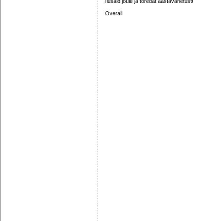
Ilusaid jõule ja toredat aastavahetust!
Overall