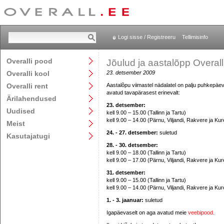
Logi sisse / Registreeru
Tellimisinfo
Overalli pood
Jõulud ja aastalõpp Overall
Overalli kool
23. detsember 2009
Overalli rent
Aastalõpu viimastel nädalatel on palju puhkepäevi
avatud tavapärasest erinevalt:
Ärilahendused
23. detsember:
Uudised
kell 9.00 – 15.00 (Tallinn ja Tartu)
kell 9.00 – 14.00 (Pärnu, Viljandi, Rakvere ja Ku
Meist
24. - 27. detsember:
suletud
Kasutajatugi
28. - 30. detsember:
kell 9.00 – 18.00 (Tallinn ja Tartu)
kell 9.00 – 17.00 (Pärnu, Viljandi, Rakvere ja Ku
31. detsember:
kell 9.00 – 15.00 (Tallinn ja Tartu)
kell 9.00 – 14.00 (Pärnu, Viljandi, Rakvere ja Ku
1. - 3. jaanuar:
suletud
Igapäevaselt on aga avatud meie
veebipood
.