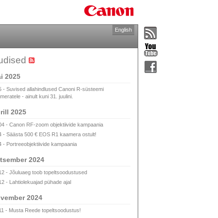
English
udised
i 2025
5 - Suvised allahindlused Canoni R-süsteemi
eratele - ainult kuni 31. juulini.
rill 2025
04 - Canon RF-zoom objektiivide kampaania
4 - Säästa 500 € EOS R1 kaamera ostult!
4 - Portreeobjektiivide kampaania
tsember 2024
12 - Jõuluaeg toob topeltsoodustused
12 - Lahtiolekuajad pühade ajal
vember 2024
11 - Musta Reede topeltsoodustus!