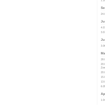
1.1
Se
24.
Ju
4.0
3.0
Ju
3.0
Ma
28.
20.
Zoe
20.
15.
13.
6.0
Ap
1.0