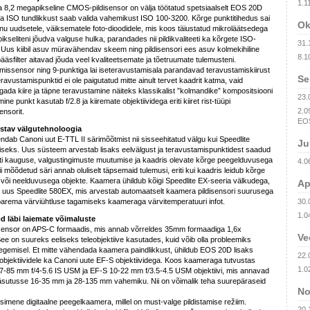
1.1
 8,2 megapikseline CMOS-pildisensor on välja töötatud spetsiaalselt EOS 20D
a ISO tundlikkust saab valida vahemikust ISO 100-3200. Kõrge punktitihedus sai
Ok
nu uudsetele, väiksematele foto-dioodidele, mis koos täiustatud mikroläätsedega
kseliteni jõudva valguse hulka, parandades nii pildikvaliteeti ka kõrgete ISO-
31.
 Uus kiibil asuv müravähendav skeem ning pildisensori ees asuv kolmekihiline
8.10
pääsfilter aitavad jõuda veel kvaliteetsemate ja tõetruumate tulemusteni.
issensor ning 9-punktiga lai iseteravustamisala parandavad teravustamiskiirust
Se
ravustamispunktid ei ole paigutatud mitte ainult tervet kaadrit katma, vaid
ada kiire ja täpne teravustamine näiteks klassikalist ”kolmandike” kompositsiooni
23.
ine punkt kasutab f/2.8 ja kiiremate objektiividega eriti kiiret rist-tüüpi
2.0
nsorit.
EOS
stav välgutehnoloogia
ab Canoni uut E-TTL II särimõõtmist nii sisseehitatud välgu kui Speedlite
Ju
iseks. Uus süsteem arvestab lisaks eelvälgust ja teravustamispunktidest saadud
kti kauguse, valgustingimuste muutumise ja kaadris olevate kõrge peegelduvusega
4.0
i mõõdetud säri annab oluliselt täpsemaid tulemusi, eriti kui kaadris leidub kõrge
või neelduvusega objekte. Kaamera ühildub kõigi Speedlite EX-seeria välkudega,
Ap
a uus Speedlite 580EX, mis arvestab automaatselt kaamera pildisensori suurusega
parema värviühtluse tagamiseks kaameraga värvitemperatuuri infot.
30.
1.0
d läbi laiemate võimaluste
sensor on APS-C formaadis, mis annab võrreldes 35mm formaadiga 1,6x
Ve
e on suureks eeliseks teleobjektiive kasutades, kuid võib olla probleemiks
tegemisel. Et mitte vähendada kaamera paindlikkust, ühildub EOS 20D lisaks
22.
-objektiividele ka Canoni uute EF-S objektiividega. Koos kaameraga tutvustas
1.02
-85 mm f/4-5.6 IS USM ja EF-S 10-22 mm f/3.5-4.5 USM objektiivi, mis annavad
käsutusse 16-35 mm ja 28-135 mm vahemiku. Nii on võimalik teha suurepäraseid
No
mene digitaalne peegelkaamera, millel on must-valge pildistamise režiim.
20.