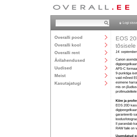
Logi siss
Overalli pood
EOS 20D
Overalli kool
tõsisele
14. september
Overalli rent
Canon asenda
Ärilahendused
digipeegelkaa
Uudised
APS-C formaad
9-punktiga is
Meist
vaid mõned E
esimene harra
Kasutajatugi
mis on jõudluse
profimudelitele
Kiire ja prof
EOS 20D kasut
digipeegelkaa
garanteerib sar
loodusfotogra
II parandab ka
RAW faile on v
Uuendatud pi