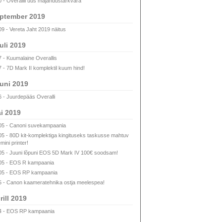
0 - Overallil uus majandustarkvara
ptember 2019
09 - Vereta Jaht 2019 näitus
uli 2019
7 - Kuumalaine Overallis
7 - 7D Mark II komplektil kuum hind!
uni 2019
6 - Juurdepääs Overalli
i 2019
05 - Canoni suvekampaania
05 - 80D kit-komplektiga kingituseks taskusse mahtuv
mini printer!
05 - Juuni lõpuni EOS 5D Mark IV 100€ soodsam!
05 - EOS R kampaania
05 - EOS RP kampaania
5 - Canon kaameratehnika ostja meelespea!
rill 2019
4 - EOS RP kampaania