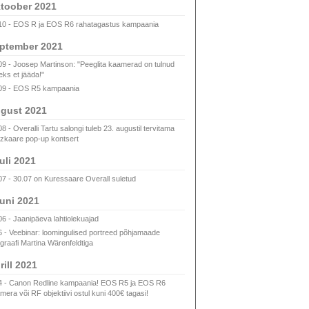
toober 2021
10 - EOS R ja EOS R6 rahatagastus kampaania
ptember 2021
09 - Joosep Martinson: "Peeglita kaamerad on tulnud
eks et jääda!"
09 - EOS R5 kampaania
gust 2021
8 - Overalli Tartu salongi tuleb 23. augustil tervitama
zkaare pop-up kontsert
uli 2021
07 - 30.07 on Kuressaare Overall suletud
uni 2021
06 - Jaanipäeva lahtiolekuajad
6 - Veebinar: loomingulised portreed põhjamaade
ograafi Martina Wärenfeldtiga
rill 2021
4 - Canon Redline kampaania! EOS R5 ja EOS R6
mera või RF objektiivi ostul kuni 400€ tagasi!