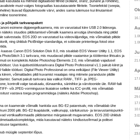
aab kasutada ka mitmeid digitaalseid filtreid (kollane, oranž, punane ja roheline),
valistele must-valges fotograafias kasutatavatele filtritele. Tooniefektid (seepia,
Ok
a roheline) lisavad lõpptulemusele värvi, andes sama tulemuse kui ilmutamisel
iline toonerimine.
16.
 ja põhjalik tarkvarapakett
Au
noni esimene digipeegelkaamera, mis on varustatud kiire USB 2.0 liidesega.
n näiteks stuudios pildistamisel võimalik kaamera arvutiga ühendada ning pildid
1.0
le salvestada. EOS 20D on varustatud ka videoväljundiga, mis võimaldab piltide
orilt, ning ühildub PictBridge-standardiga, et sobivate printeritega fotod otse
1.0
tida.
kaasas Canon EOS Solution Disk 8.0, mis sisaldab EOS Viewer Utility 1.1, EOS
Ju
a PhotoStitch 3.1 tarkvara, mis muudavad piltide vaatamise ja töötlemise lihtsaks ja
uti on komplektis Adobe Photoshop Elements 2.0, mis võimaldab vajadusel
21.
itöötlust. Uus kujutisetöötlustarkvara Digital Photo Professional v1.1 pakub kiiret ja
ilide töötlust. Digital Photo Professional on oma eelkäijast (File Viewer Utility)
Ap
kiirem, võimaldades pildi kuvamist reaalajas ning mitmete paranduste pildile
17.
damist. Samuti pakub tarkvara laia valikut RAW-, TIFF- ja JPEG-
one, kontrolli valge tasakaalu, dünaamika, särinihke ja värvitoonide üle. RAW-faili
Mä
TIFF- või JPEG-vormingusse lisatakse sellele ka ICC-profiil, mis võimaldab
iesitust vastava toega programmidega (näiteks Adobe Photoshop).
29.
17.
na on kaamerale võimalik hankida uus BG-E2 patareisalv, mis võimaldab ühe
10.
kuni 2000 pilti. BG-E2 lisapäästik, valikunupp, särilukustus- ja teravustamispunkti-
evad vertikaalformaadis pildistamise märgatavalt mugavamaks. EOS 20D ühildub
3.0
etaatluskomplektiga, mida kasutavad näiteks kindlustusfirmad ja politsei
tentsuse tagamiseks.
Ve
b müügile septembri lõpus.
23.