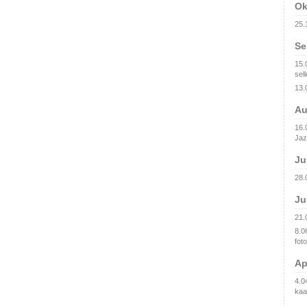
Ok
25.
Se
15.
sell
13.
Au
16.0
Jaz
Ju
28.
Ju
21.
8.0
fot
Ap
4.0
kaa