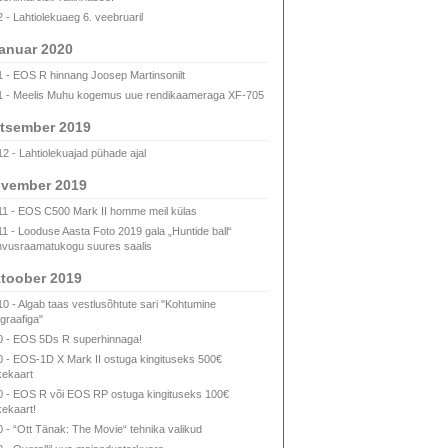
2 - Lahtiolekuaeg 6. veebruaril
anuar 2020
1 - EOS R hinnang Joosep Martinsonilt
1 - Meelis Muhu kogemus uue rendikaameraga XF-705
tsember 2019
12 - Lahtiolekuajad pühade ajal
vember 2019
11 - EOS C500 Mark II homme meil külas
11 - Looduse Aasta Foto 2019 gala „Huntide ball“
vusraamatukogu suures saalis
toober 2019
10 - Algab taas vestlusõhtute sari "Kohtumine
ograafiga"
0 - EOS 5Ds R superhinnaga!
0 - EOS-1D X Mark II ostuga kingituseks 500€
kekaart
0 - EOS R või EOS RP ostuga kingituseks 100€
kekaart!
0 - “Ott Tänak: The Movie“ tehnika valikud