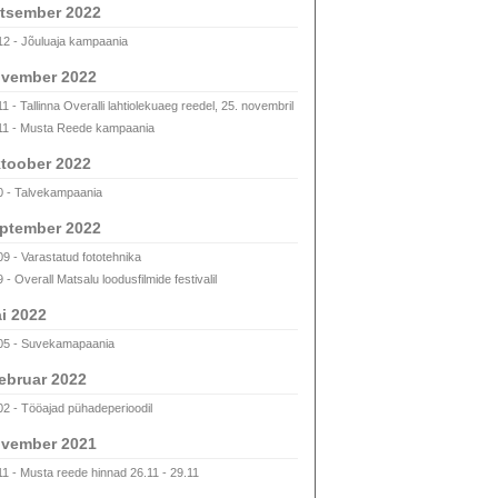
tsember 2022
12 - Jõuluaja kampaania
vember 2022
1 - Tallinna Overalli lahtiolekuaeg reedel, 25. novembril
11 - Musta Reede kampaania
toober 2022
0 - Talvekampaania
ptember 2022
09 - Varastatud fototehnika
 - Overall Matsalu loodusfilmide festivalil
i 2022
05 - Suvekamapaania
ebruar 2022
02 - Tööajad pühadeperioodil
vember 2021
11 - Musta reede hinnad 26.11 - 29.11