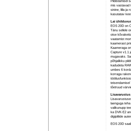
Pildistamisel s
mis vastavad ta
sinine, lilla j
kasutatav keem
Lai ühilduvus
EOS 20D on Ca
Tänu sellele o
otse kõvaketta
vaatamist monit
kaamerast prin
Kaameraga on 
Capture v1.1 j
mugavaks. Sam
põhjalikku pild
kadudeta RAW-fa
umbes 6 korda 
korraga raken
töötlusfunktsio
teisendamisel 
tõetruud värv
Lisavarustus
Lisavarustuse
laenguga teha 
valikunupp te
ka DVK-E2 andm
digipiltide au
EOS 20D saabu