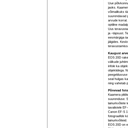
Uue põlvkonna
jaoks. Kaamer
võimalikuks tä
suurendavad pi
arvude korral.
optiline madal
Uus teravustam
ja –täpsust. Te
eesmärgiga tag
jälgides. Keskm
teravustamisse
Kaugust arve
EOS 20D rakend
välkude juhtim
infole ka obje
objektidega. Ni
peegelduvuse 
seal hulgas k
ning vahetab 
Põnevad foto
Kaamera pildi
suurenduse. Se
lainurkvõtete 
tavalistele EF
Canon EF-S 17
fotograafide 
lainurkvõtteid.
EOS 20D on esi