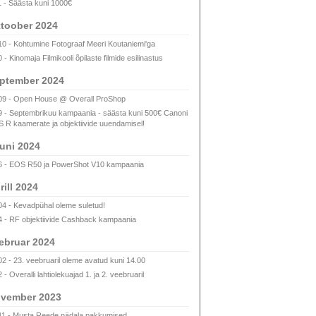
1 - Säästa kuni 1000€
toober 2024
10 - Kohtumine Fotograaf Meeri Koutaniemi'ga
 - Kinomaja Filmikooli õpilaste filmide esilinastus
ptember 2024
09 - Open House @ Overall ProShop
9 - Septembrikuu kampaania - säästa kuni 500€ Canoni
 R kaamerate ja objektiivide uuendamisel!
uni 2024
6 - EOS R50 ja PowerShot V10 kampaania
rill 2024
04 - Kevadpühal oleme suletud!
4 - RF objektiivide Cashback kampaania
ebruar 2024
02 - 23. veebruaril oleme avatud kuni 14.00
 - Overalli lahtiolekuajad 1. ja 2. veebruaril
vember 2023
11 - Musta Reede nädala pakkumised