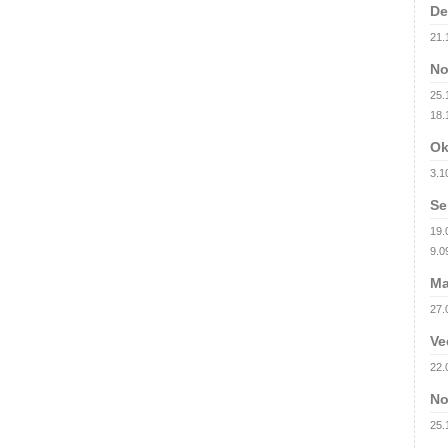
De
21.
No
25.1
18.
Ok
3.1
Se
19.
9.09
Ma
27.
Ve
22.
No
25.