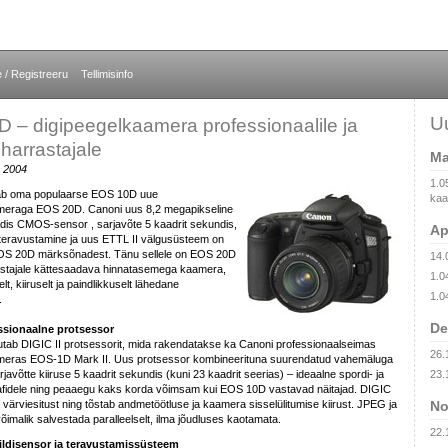
e / Registreeru
Tellimisinfo
U
 – digipeegelkaamera professionaalile ja
 harrastajale
Ma
 2004
1.0
b oma populaarse EOS 10D uue
kaam
meraga EOS 20D. Canoni uus 8,2 megapikseline
is CMOS-sensor , sarjavõte 5 kaadrit sekundis,
Ap
eteravustamine ja uus ETTL II välgusüsteem on
OS 20D märksõnadest. Tänu sellele on EOS 20D
14.
stajale kättesaadava hinnatasemega kaamera,
1.0
lt, kiiruselt ja paindlikkuselt lähedane
1.0
.
De
essionaalne protsessor
ab DIGIC II protsessorit, mida rakendatakse ka Canoni professionaalseimas
26.
meras EOS-1D Mark II. Uus protsessor kombineerituna suurendatud vahemäluga
javõtte kiiruse 5 kaadrit sekundis (kuni 23 kaadrit seerias) – ideaalne spordi- ja
23.
afidele ning peaaegu kaks korda võimsam kui EOS 10D vastavad näitajad. DIGIC
 värviesitust ning tõstab andmetöötluse ja kaamera sisselülitumise kiirust. JPEG ja
No
õimalik salvestada paralleelselt, ilma jõudluses kaotamata.
22.
ldisensor ja teravustamissüsteem