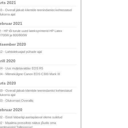
rts 2021
03 - Overall jätkab klientide teenindamist kehtestatud
lukorra ajal
ebruar 2021
2 - HP tõi turule uued lateksprinterid HP Latex
/700W ja 800/800W
tsember 2020
12 - Lahtiolekuajad pühade ajal
rill 2020
04 - Uus muljetavaldav EOS R5
04 - Mitmekülgne Canon EOS C300 Mark III
rts 2020
03 - Overall jätkab klientide teenindamist kehtestatud
lukorra ajal
03 - Olukorrast Overallis
ebruar 2020
02 - Eesti Vabariigi aastapäeval oleme suletud
02 - Maailma pressifoto näitus jõudis oma
erilmareisil Tallinnasse!