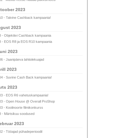
toober 2023
10 - Talvine Cashback kampaania!
gust 2023
8 - Objektiivi Cashback kampaania
8 - EOS R8 ja EOS R10 kampaania
uni 2023
06 - Jaanipäeva lahtiolekuajad
rill 2023
04 - Suvine Cash Back kampaania!
rts 2023
03 - EOS R6 vahetuskampaania!
03 - Open House @ Overall ProShop
03 - Koolinoorte filmikonkurss
3 - Märtsikuu soodused
ebruar 2023
02 - Tööajad pühadeperioodil