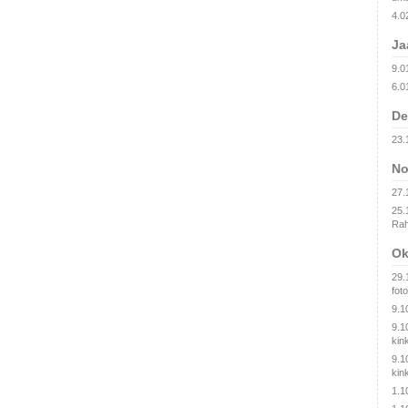
4.0
Ja
9.0
6.0
De
23.
No
27.
25.
Rah
Ok
29.
fot
9.1
9.1
kin
9.1
kin
1.1