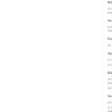
Mä
11.
erio
Ve
9.0
700
De
23.
Ap
21.
21.
Mä
16.
erio
16.
Ve
23.
11.
ümb