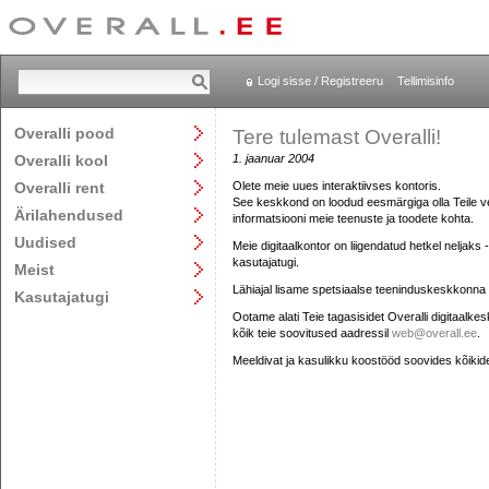
Logi sisse / Registreeru
Tellimisinfo
Overalli pood
Tere tulemast Overalli!
Overalli kool
1. jaanuar 2004
Overalli rent
Olete meie uues interaktiivses kontoris.
See keskkond on loodud eesmärgiga olla Teile v
Ärilahendused
informatsiooni meie teenuste ja toodete kohta.
Uudised
Meie digitaalkontor on liigendatud hetkel neljaks 
kasutajatugi.
Meist
Lähiajal lisame spetsiaalse teeninduskeskkonna nii
Kasutajatugi
Ootame alati Teie tagasisidet Overalli digitaalk
kõik teie soovitused aadressil
web@overall.ee
.
Meeldivat ja kasulikku koostööd soovides kõikide 