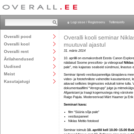
Logi sisse / Registreeru
Tellimisinfo
Overalli pood
Overalli kooli seminar Nikla
Overalli kool
muutuval ajastul
31. märts 2014
Overalli rent
10. aprillil on esmakordselt Eestis Canon Explor
Ärilahendused
näidatud Soome pressifoto- ja videograaf
Niklas
Uudised
pale”, mis kajastas sealseid sündmusi, linastus 
Meist
Seminar tipneb vestluspaneeliga tänapäeva meedia
video- ja fototehniliste vahendite kasutamisest, 
Kasutajatugi
aitavad sellistes tingimustes edukalt toime tulla.
dokumentaalfilmi “Veregrupp” julge ja mitmekülg
Afganistani ja Iraagi kogemustega ning värskete 
Raigo Pajula. Modereerivad Märt Haamer ja Erik
Seminari kava:
film “Süüria sõja pale”
vestluspaneel
Niklas Meltio fotolood
Seminar toimub
10. aprillil kell 10.00–15.00 B