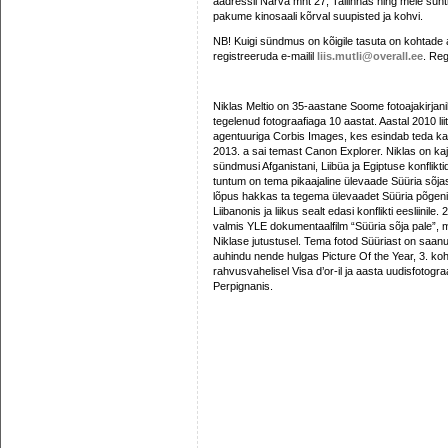
aadressil Narva mnt 27, Tallinnas ning meie suhtl
pakume kinosaali kõrval suupisted ja kohvi.
NB! Kuigi sündmus on kõigile tasuta on kohtade a
registreeruda e-mailil
liis.mutli@overall.ee
. Reg
Niklas Meltio on 35-aastane Soome fotoajakirjani
tegelenud fotograafiaga 10 aastat. Aastal 2010 lii
agentuuriga Corbis Images, kes esindab teda ka
2013. a sai temast Canon Explorer. Niklas on ka
sündmusi Afganistani, Liibüa ja Egiptuse konflikti
tuntum on tema pikaajaline ülevaade Süüria sõjas
lõpus hakkas ta tegema ülevaadet Süüria põgen
Liibanonis ja liikus sealt edasi konflikti eesliinile.
valmis YLE dokumentaalfilm “Süüria sõja pale”, 
Niklase jutustusel. Tema fotod Süüriast on saan
auhindu nende hulgas Picture Of the Year, 3. koh
rahvusvahelisel Visa d’or-il ja aasta uudisfotogra
Perpignanis.