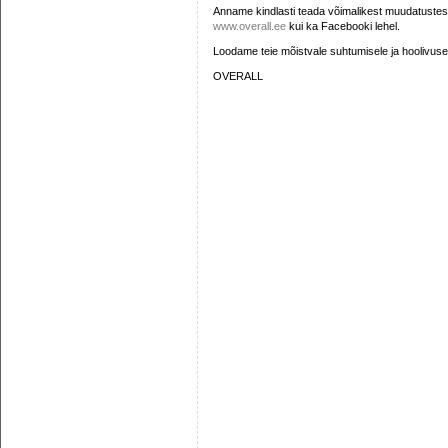
Anname kindlasti teada võimalikest muudatustest 
www.overall.ee
kui ka Facebooki lehel.
Loodame teie mõistvale suhtumisele ja hoolivuse
OVERALL