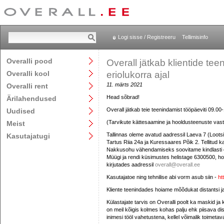
Logi sisse / Registreeru
Tellimisinfo
Overalli pood
Overall jätkab klientide te
Overalli kool
eriolukorra ajal
11. märts 2021
Overalli rent
Head sõbrad!
Ärilahendused
Overall jätkab teie teenindamist tööpäeviti 09.00
Uudised
(Tarvikute kättesaamine ja hooldusteenuste vast
Meist
Tallinnas oleme avatud aadressil Laeva 7 (Loot
Kasutajatugi
Tartus Riia 24a ja Kuressaares Põik 2. Tellitud k
Nakkusohu vähendamiseks soovitame kindlasti eel
Müügi ja rendi küsimustes helistage 6300500, h
kirjutades aadressil
overall@overall.ee
Kasutajatoe ning tehnilise abi vorm asub siin -
ht
Kliente teenindades hoiame mõõdukat distantsi ja
Külastajate tarvis on Overalli poolt ka maskid j
on meil kõigis kolmes kohas palju ehk piisava d
inimesi tööl vahetustena, kellel võimalik toimeta