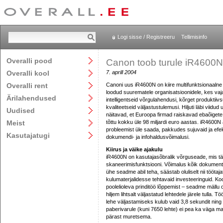
Logi sisse / Registreeru
Tellimisinfo
Overalli pood
Canon toob turule iR4600N
Overalli kool
7. aprill 2004
Overalli rent
Canoni uus iR4600N on kiire multifunktsionaalne 
loodud suurematele organisatsioonidele, kes va
Ärilahendused
intelligentseid võrgulahendusi, kõrget produktiivsu
kvaliteetseid väljastustulemusi. Hiljuti läbi viidud
Uudised
näitavad, et Euroopa firmad raiskavad ebaõigete
Meist
tõttu kokku üle 98 miljardi euro aastas. iR4600N a
probleemist üle saada, pakkudes sujuvaid ja efek
Kasutajatugi
dokumendi- ja infohaldusvõimalusi.
Kiirus ja väike ajakulu
iR4600N on kasutajasõbralik võrguseade, mis täid
skaneerimisfunktsiooni. Võimalus kõik dokument
ühe seadme abil teha, säästab oluliselt nii töötaj
kulumaterjalidesse tehtavaid investeeringuid. 
poolelioleva prinditöö lõppemist – seadme mällu 
hiljem lihtsalt väljastatud lehtedele järele tulla
lehe väljastamiseks kulub vaid 3,8 sekundit ning 
paberivarule (kuni 7650 lehte) ei pea ka väga m
pärast muretsema.