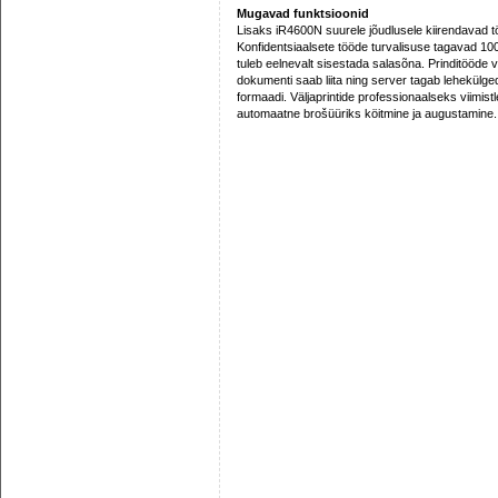
Mugavad funktsioonid
Lisaks iR4600N suurele jõudlusele kiirendavad 
Konfidentsiaalsete tööde turvalisuse tagavad 100
tuleb eelnevalt sisestada salasõna. Prinditööde v
dokumenti saab liita ning server tagab lehekülged
formaadi. Väljaprintide professionaalseks viimis
automaatne brošüüriks köitmine ja augustamine.