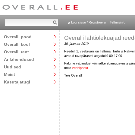
Logi sisse / Registreeru
Tellimisinfo
Overalli pood
Overalli lahtiolekuajad reede
Overalli kool
30. jaanuar 2019
Overalli rent
Reedel, 1. veebruaril on Tallinna, Tartu ja Rak
avatud tavapärastel aegadel 9.00-17.00.
Ärilahendused
Palume vabandust võimalike ebamugavuste päras
Uudised
meie
veebipoest
.
Meist
Teie Overall!
Kasutajatugi