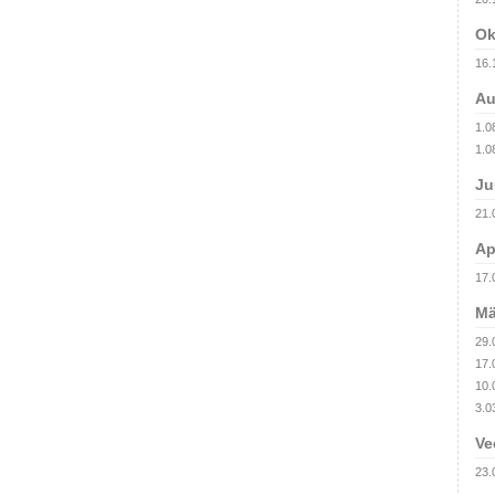
Ok
16.
Au
1.0
1.0
Ju
21.
Ap
17.
Mä
29.
17.
10.
3.0
Ve
23.