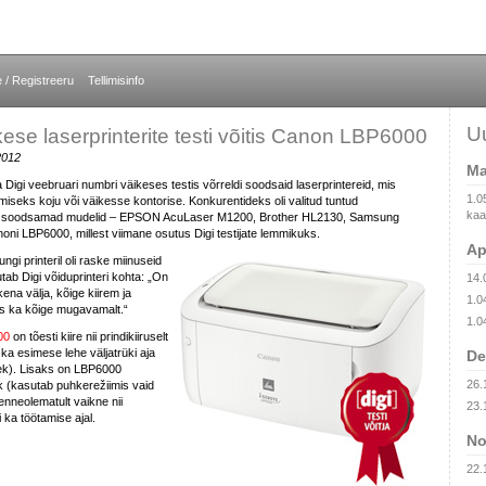
e / Registreeru
Tellimisinfo
U
kese laserprinterite testi võitis Canon LBP6000
2012
Ma
a Digi veebruari numbri väikeses testis võrreldi soodsaid laserprintereid, mis
1.0
iseks koju või väikesse kontorise. Konkurentideks oli valitud tuntud
kaam
ate soodsamad mudelid – EPSON AcuLaser M1200, Brother HL2130, Samsung
ni LBP6000, millest viimane osutus Digi testijate lemmikuks.
Ap
gi printeril oli raske miinuseid
jutab Digi võiduprinteri kohta: „On
14.
ena välja, kõige kiirem ja
1.0
us ka kõige mugavamalt.“
1.0
00
on tõesti kiire nii prindikiiruselt
 ka esimese lehe väljatrüki aja
De
sek). Lisaks on LBP6000
26.
k (kasutab puhkerežiimis vaid
 enneolematult vaikne nii
23.
i ka töötamise ajal.
No
22.