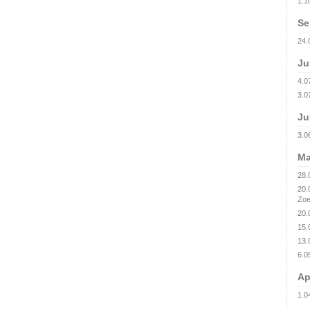
1.1
Se
24.
Ju
4.0
3.0
Ju
3.0
Ma
28.
20.
Zoe
20.
15.
13.
6.0
Ap
1.0