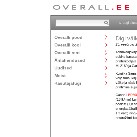
Logi siss
Overalli pood
Digi väi
Overalli kool
23. veebruar 
Overalli rent
Tehnikaajakirj
sobiks kasutam
Ärilahendused
printeritootj
ML2160 ja Cano
Uudised
Kuigi ka Samsun
Meist
välja tuua, kir
Kasutajatugi
väike ja näeb k
printimine suj
Canon
LBP60
(18 lk/min) kui
poolest (7,8 
energiasäästli
1,3 vatti) ning
ooterežiimil ku