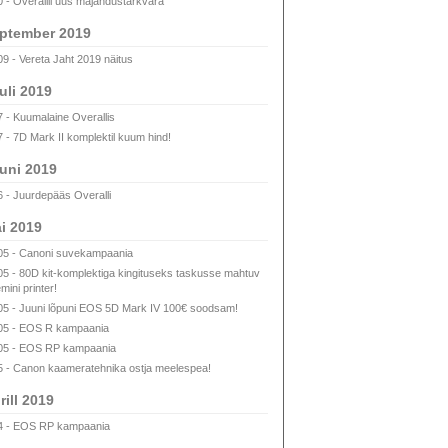
0 - Overallil uus majandustarkvara
ptember 2019
09 - Vereta Jaht 2019 näitus
uli 2019
7 - Kuumalaine Overallis
7 - 7D Mark II komplektil kuum hind!
uni 2019
6 - Juurdepääs Overalli
i 2019
05 - Canoni suvekampaania
05 - 80D kit-komplektiga kingituseks taskusse mahtuv
mini printer!
05 - Juuni lõpuni EOS 5D Mark IV 100€ soodsam!
05 - EOS R kampaania
05 - EOS RP kampaania
5 - Canon kaameratehnika ostja meelespea!
rill 2019
4 - EOS RP kampaania