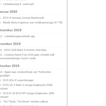
2 - Lahtiolekuaeg 6. veebruaril
anuar 2020
1 - EOS R hinnang Joosep Martinsonilt
1 - Meelis Muhu kogemus uue rendikaameraga XF-705
tsember 2019
12 - Lahtiolekuajad pühade ajal
vember 2019
11 - EOS C500 Mark II homme meil külas
11 - Looduse Aasta Foto 2019 gala „Huntide ball“
vusraamatukogu suures saalis
toober 2019
10 - Algab taas vestlusõhtute sari "Kohtumine
ograafiga"
0 - EOS 5Ds R superhinnaga!
0 - EOS-1D X Mark II ostuga kingituseks 500€
kekaart
0 - EOS R või EOS RP ostuga kingituseks 100€
kekaart!
0 - “Ott Tänak: The Movie“ tehnika valikud