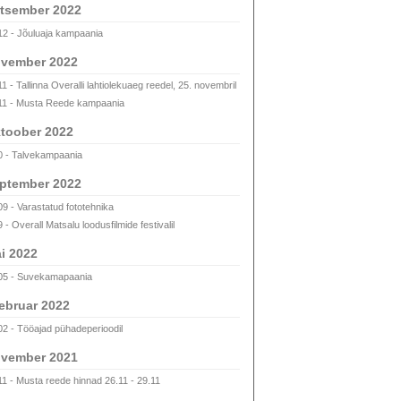
tsember 2022
12 - Jõuluaja kampaania
vember 2022
1 - Tallinna Overalli lahtiolekuaeg reedel, 25. novembril
11 - Musta Reede kampaania
toober 2022
0 - Talvekampaania
ptember 2022
09 - Varastatud fototehnika
 - Overall Matsalu loodusfilmide festivalil
i 2022
05 - Suvekamapaania
ebruar 2022
02 - Tööajad pühadeperioodil
vember 2021
11 - Musta reede hinnad 26.11 - 29.11