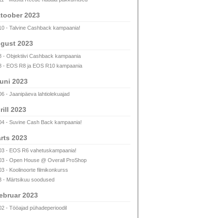
toober 2023
10 - Talvine Cashback kampaania!
gust 2023
8 - Objektiivi Cashback kampaania
8 - EOS R8 ja EOS R10 kampaania
uni 2023
06 - Jaanipäeva lahtiolekuajad
rill 2023
04 - Suvine Cash Back kampaania!
rts 2023
03 - EOS R6 vahetuskampaania!
03 - Open House @ Overall ProShop
03 - Koolinoorte filmikonkurss
3 - Märtsikuu soodused
ebruar 2023
02 - Tööajad pühadeperioodil