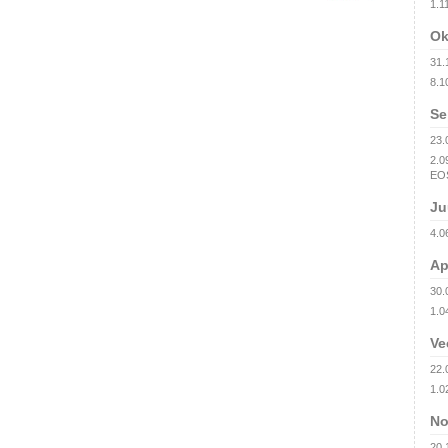
1.1
Ok
31.
8.10
Se
23.
2.0
EOS
Ju
4.0
Ap
30.
1.0
Ve
22.
1.02
No
20.