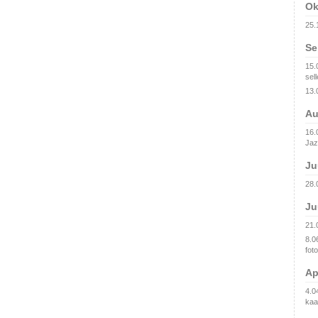
Ok
25.
Se
15.
sell
13.
Au
16.0
Jaz
Ju
28.
Ju
21.
8.0
fot
Ap
4.0
kaa