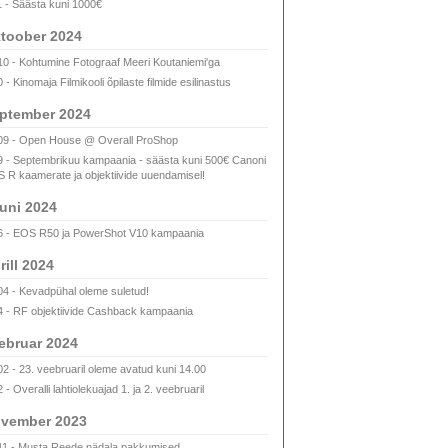
1 - Säästa kuni 1000€
toober 2024
10 - Kohtumine Fotograaf Meeri Koutaniemi'ga
 - Kinomaja Filmikooli õpilaste filmide esilinastus
ptember 2024
09 - Open House @ Overall ProShop
9 - Septembrikuu kampaania - säästa kuni 500€ Canoni
 R kaamerate ja objektiivide uuendamisel!
uni 2024
6 - EOS R50 ja PowerShot V10 kampaania
rill 2024
04 - Kevadpühal oleme suletud!
4 - RF objektiivide Cashback kampaania
ebruar 2024
02 - 23. veebruaril oleme avatud kuni 14.00
 - Overalli lahtiolekuajad 1. ja 2. veebruaril
vember 2023
11 - Musta Reede nädala pakkumised