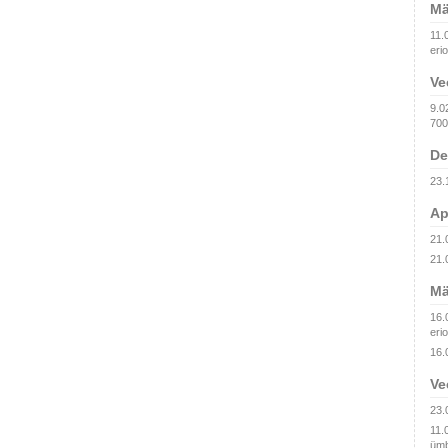
Mä
11.
erio
Ve
9.0
700
De
23.
Ap
21.
21.
Mä
16.
erio
16.
Ve
23.
11.
ümb