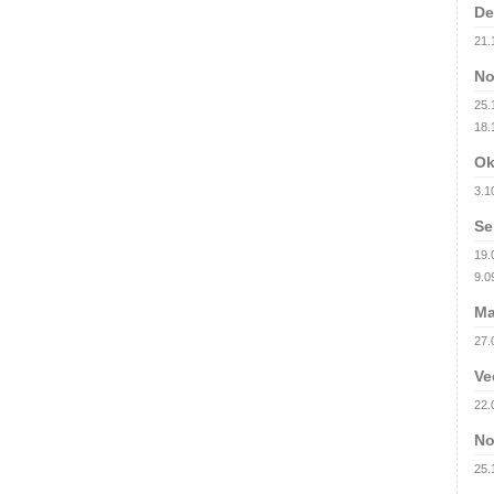
De
21.
No
25.1
18.
Ok
3.1
Se
19.
9.09
Ma
27.
Ve
22.
No
25.