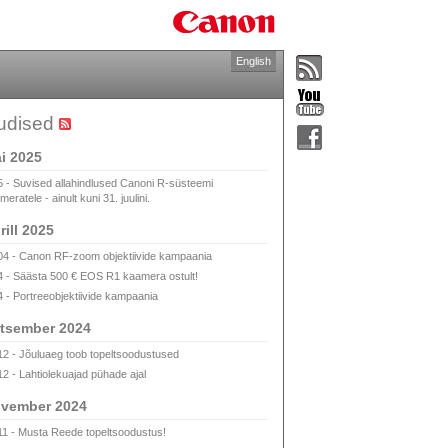
English
udised
i 2025
5 - Suvised allahindlused Canoni R-süsteemi
eratele - ainult kuni 31. juulini.
rill 2025
04 - Canon RF-zoom objektiivide kampaania
4 - Säästa 500 € EOS R1 kaamera ostult!
4 - Portreeobjektiivide kampaania
tsember 2024
12 - Jõuluaeg toob topeltsoodustused
12 - Lahtiolekuajad pühade ajal
vember 2024
11 - Musta Reede topeltsoodustus!