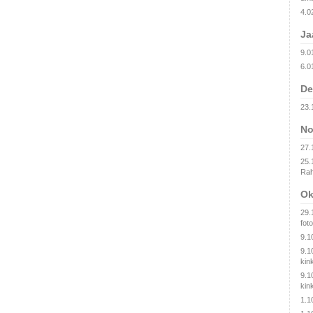
4.0
Ja
9.0
6.0
De
23.
No
27.
25.
Rah
Ok
29.
fot
9.1
9.1
kin
9.1
kin
1.1