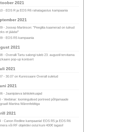
toober 2021
10 - EOS R ja EOS R6 rahatagastus kampaania
ptember 2021
09 - Joosep Martinson: "Peeglita kaamerad on tulnud
eks et jääda!"
09 - EOS R5 kampaania
gust 2021
8 - Overalli Tartu salongi tuleb 23. augustil tervitama
zkaare pop-up kontsert
uli 2021
07 - 30.07 on Kuressaare Overall suletud
uni 2021
06 - Jaanipäeva lahtiolekuajad
6 - Veebinar: loomingulised portreed põhjamaade
ograafi Martina Wärenfeldtiga
rill 2021
4 - Canon Redline kampaania! EOS R5 ja EOS R6
mera või RF objektiivi ostul kuni 400€ tagasi!