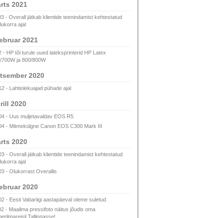
rts 2021
03 - Overall jätkab klientide teenindamist kehtestatud
lukorra ajal
ebruar 2021
2 - HP tõi turule uued lateksprinterid HP Latex
/700W ja 800/800W
tsember 2020
12 - Lahtiolekuajad pühade ajal
rill 2020
04 - Uus muljetavaldav EOS R5
04 - Mitmekülgne Canon EOS C300 Mark III
rts 2020
03 - Overall jätkab klientide teenindamist kehtestatud
lukorra ajal
03 - Olukorrast Overallis
ebruar 2020
02 - Eesti Vabariigi aastapäeval oleme suletud
02 - Maailma pressifoto näitus jõudis oma
erilmareisil Tallinnasse!