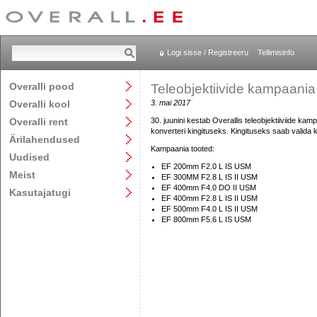
Logi sisse / Registreeru
Tellimisinfo
Overalli pood
Teleobjektiivide kampaania
Overalli kool
3. mai 2017
Overalli rent
30. juunini kestab Overallis teleobjektiiviide kamp
konverteri kingituseks. Kingituseks saab valida ka
Ärilahendused
Kampaania tooted:
Uudised
EF 200mm F2.0 L IS USM
Meist
EF 300MM F2.8 L IS II USM
EF 400mm F4.0 DO II USM
Kasutajatugi
EF 400mm F2.8 L IS II USM
EF 500mm F4.0 L IS II USM
EF 800mm F5.6 L IS USM