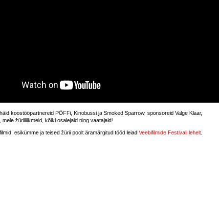
äid koostööpartnereid PÖFFi, Kinobussi ja Smoked Sparrow, sponsoreid Valge Klaar,
meie žüriiliikmeid, kõiki osalejaid ning vaatajaid!
filmid, esikümme ja teised žürii poolt äramärgitud tööd leiad
Veebifilmide Festivali lehelt
.