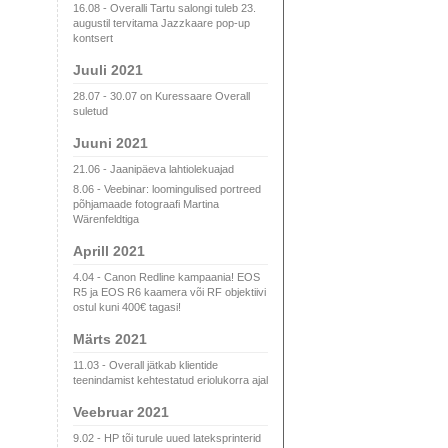
16.08 - Overalli Tartu salongi tuleb 23.
augustil tervitama Jazzkaare pop-up
kontsert
Juuli 2021
28.07 - 30.07 on Kuressaare Overall
suletud
Juuni 2021
21.06 - Jaanipäeva lahtiolekuajad
8.06 - Veebinar: loomingulised portreed
põhjamaade fotograafi Martina
Wärenfeldtiga
Aprill 2021
4.04 - Canon Redline kampaania! EOS
R5 ja EOS R6 kaamera või RF objektiivi
ostul kuni 400€ tagasi!
Märts 2021
11.03 - Overall jätkab klientide
teenindamist kehtestatud eriolukorra ajal
Veebruar 2021
9.02 - HP tõi turule uued lateksprinterid