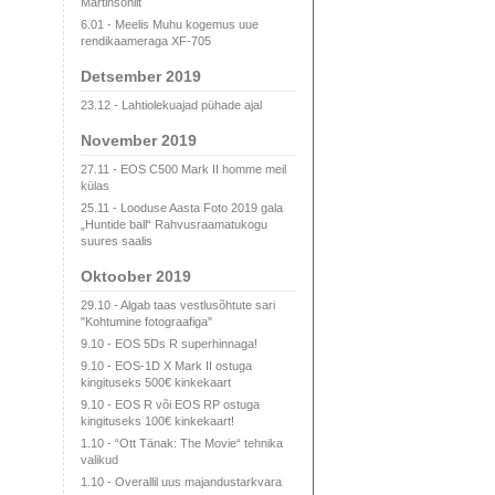
Martinsonilt
6.01 - Meelis Muhu kogemus uue
rendikaameraga XF-705
Detsember 2019
23.12 - Lahtiolekuajad pühade ajal
November 2019
27.11 - EOS C500 Mark II homme meil
külas
25.11 - Looduse Aasta Foto 2019 gala
„Huntide ball“ Rahvusraamatukogu
suures saalis
Oktoober 2019
29.10 - Algab taas vestlusõhtute sari
"Kohtumine fotograafiga"
9.10 - EOS 5Ds R superhinnaga!
9.10 - EOS-1D X Mark II ostuga
kingituseks 500€ kinkekaart
9.10 - EOS R või EOS RP ostuga
kingituseks 100€ kinkekaart!
1.10 - “Ott Tänak: The Movie“ tehnika
valikud
1.10 - Overallil uus majandustarkvara