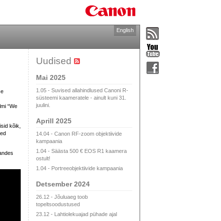
English
Uudised
Mai 2025
1.05 - Suvised allahindlused Canoni R-
se
süsteemi kaameratele - ainult kuni 31.
juulini.
ilmi “We
Aprill 2025
sid kõik,
sed
14.04 - Canon RF-zoom objektiivide
kampaania
1.04 - Säästa 500 € EOS R1 kaamera
 andes
ostult!
1.04 - Portreeobjektiivide kampaania
Detsember 2024
26.12 - Jõuluaeg toob
topeltsoodustused
23.12 - Lahtiolekuajad pühade ajal