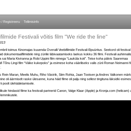
e / Registreeru
Tellimisinfo
ilmide Festivali võitis film "We ride the line"
2013
mbril toimus Kinomajas kuuenda Overalli Veebifilmide Festivali lõpuüritus. Seekord oli festival
d dokumentaalfilmidele ning züriile läbivaatamiseks laekus kokku 36 filmi. Festivali auhinnali
sai Maria Kiviranna ja Robi Uppini film nimega “Lauküla koit”. Teise koha pälvis Saaremaa
fi Tõnu Lingi film “Väike kukepoks” ja esimese koha vääriliseks valis zürii Roman Neimanni f
.
s Rein Maran, Meelis Muhu, Riho Västrik, Siim Rohta, Jaan Tootsen ja Andres Valkonen märki
ine oli äärmiselt raske ülesanne, kuna häid filme oli palju ning sellest tingituna läksidki esime
i poolt ülehääletamisele.
likule hindasid filme ka festivali partnerid Canon, Valge Klaar (Apple) ja Kronja.com (helicam)
lemmikutele.