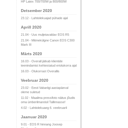
HP Latex 700/700W ja 800/800W
Detsember 2020
23.12 - Lahtiolekuajad pühade ajal
Aprill 2020
21.04 - Uus muljetavaldav EOS R5
21.04 - Mitmekülgne Canon EOS C300
Mark III
Märts 2020
16.03 - Overall jätkab klientide
teenindamist kehtestatud eriolukorra ajal
16.03 - Olukorrast Overallis
Veebruar 2020
23.02 - Eesti Vabariigi aastapäeval
oleme suletud
11.02 - Maailma pressifoto näitus jõudis
oma ümberilmareisil Tallinnasse!
4.02 - Lahtiolekuaeg 6. veebruaril
Jaanuar 2020
9.01 - EOS R hinnang Joosep