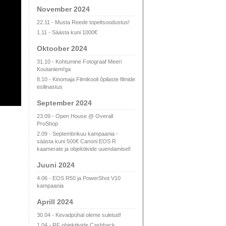
November 2024
22.11 - Musta Reede topeltsoodustus!
1.11 - Säästa kuni 1000€
Oktoober 2024
31.10 - Kohtumine Fotograaf Meeri
Koutaniemi'ga
8.10 - Kinomaja Filmikooli õpilaste filmide
esilinastus
September 2024
23.09 - Open House @ Overall
ProShop
2.09 - Septembrikuu kampaania -
säästa kuni 500€ Canoni EOS R
kaamerate ja objektiivide uuendamisel!
Juuni 2024
4.06 - EOS R50 ja PowerShot V10
kampaania
Aprill 2024
30.04 - Kevadpühal oleme suletud!
1.04 - RF objektiivide Cashback