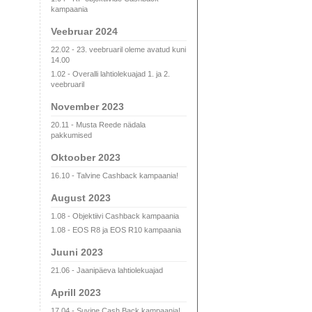
kampaania
Veebruar 2024
22.02 - 23. veebruaril oleme avatud kuni
14.00
1.02 - Overalli lahtiolekuajad 1. ja 2.
veebruaril
November 2023
20.11 - Musta Reede nädala
pakkumised
Oktoober 2023
16.10 - Talvine Cashback kampaania!
August 2023
1.08 - Objektiivi Cashback kampaania
1.08 - EOS R8 ja EOS R10 kampaania
Juuni 2023
21.06 - Jaanipäeva lahtiolekuajad
Aprill 2023
17.04 - Suvine Cash Back kampaania!