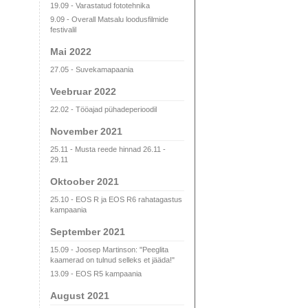
19.09 - Varastatud fototehnika
9.09 - Overall Matsalu loodusfilmide
festivalil
Mai 2022
27.05 - Suvekamapaania
Veebruar 2022
22.02 - Tööajad pühadeperioodil
November 2021
25.11 - Musta reede hinnad 26.11 -
29.11
Oktoober 2021
25.10 - EOS R ja EOS R6 rahatagastus
kampaania
September 2021
15.09 - Joosep Martinson: "Peeglita
kaamerad on tulnud selleks et jääda!"
13.09 - EOS R5 kampaania
August 2021