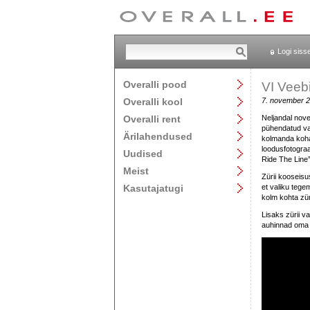
Logi siss
Overalli pood
VI Veebif
Overalli kool
7. november 
Overalli rent
Neljandal nove
pühendatud vai
Ärilahendused
kolmanda koha 
loodusfotograa
Uudised
Ride The Line”
Meist
Zürii kooseisu
Kasutajatugi
et valiku tegem
kolm kohta züri
Lisaks zürii va
auhinnad oma 