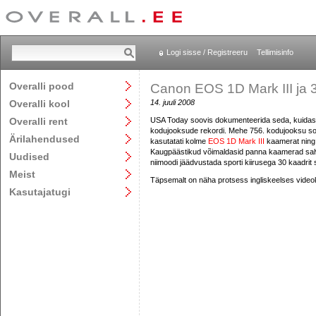
Logi sisse / Registreeru
Tellimisinfo
Overalli pood
Canon EOS 1D Mark III ja 3
Overalli kool
14. juuli 2008
Overalli rent
USA Today soovis dokumenteerida seda, kuidas
kodujooksude rekordi. Mehe 756. kodujooksu soov
Ärilahendused
kasutatati kolme
EOS 1D Mark III
kaamerat nin
Kaugpäästikud võimaldasid panna kaamerad salve
Uudised
niimoodi jäädvustada sporti kiirusega 30 kaadrit
Meist
Täpsemalt on näha protsess ingliskeelses videok
Kasutajatugi