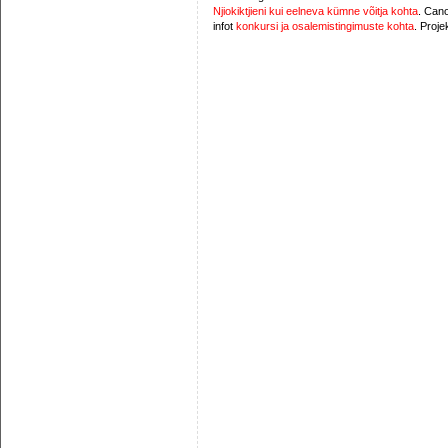
Njiokiktjieni kui eelneva kümne võitja kohta
. Cano
infot
konkursi ja osalemistingimuste kohta
. Proje