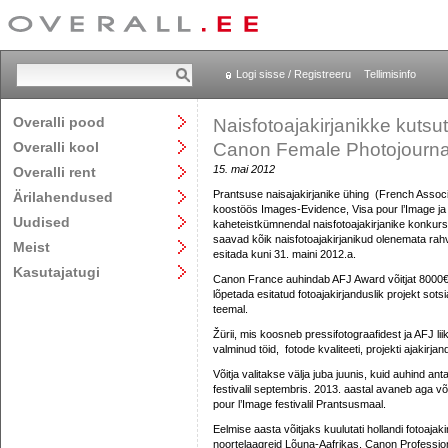
Logi sisse / Registreeru
Tellimisinfo
Overalli pood
Naisfotoajakirjanikke kuts
Overalli kool
Canon Female Photojourna
15. mai 2012
Overalli rent
Prantsuse naisajakirjanike ühing
(French Associ
Ärilahendused
koostöös Images-Evidence, Visa pour l’Image j
Uudised
kaheteistkümnendal naisfotoajakirjanike konkur
saavad kõik naisfotoajakirjanikud olenemata ra
Meist
esitada kuni 31. maini 2012.a.
Kasutajatugi
Canon France auhindab AFJ Award võitjat 8000€
lõpetada esitatud fotoajakirjanduslik projekt sotsiaa
teemal.
Žürii, mis koosneb pressifotograafidest ja AFJ liik
valminud töid,
fotode kvaliteeti, projekti ajakirja
Võitja valitakse välja juba juunis, kuid auhind an
festivalil septembris. 2013. aastal avaneb aga võ
pour l’Image festivalil Prantsusmaal.
Eelmise aasta võitjaks kuulutati hollandi fotoajaki
noortelaagreid Lõuna-Aafrikas. Canon Profession