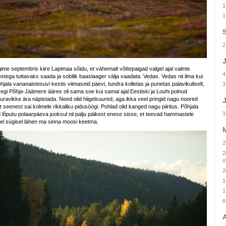
1
1
2
J
gime septembris kiire Lapimaa sõidu, et vähemalt võttepaigad valgel ajal valmis
4
estega tuttavaks saada ja sobilik baaslaager välja vaadata. Vedas. Vedas nii ilma kui
hjala vananaistesuvi kestis viimaseid päevi, tundra kolletas ja punetas palavikuliselt,
3
segi Põhja-Jäämere ääres oli sama soe kui samal ajal Eestiski ja Louhi polnud
uravikke ära näpistada. Need olid hiigelsuured, aga ikka veel pringid nagu noored
J
st seenest sai kolmele rikkaliku pidusöögi. Pohlad olid kanged nagu piiritus. Põhjala
3
lõputu polaarpäeva jooksul nii palju päikest enese sisse, et teevad hammastele
sel sügisel lähen ma sinna moosi keetma.
M
2
2
m
2
1
1
6
A