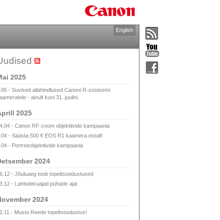
English
Uudised
ai 2025
.05 - Suvised allahindlused Canoni R-süsteemi
aameratele - ainult kuni 31. juulini.
prill 2025
4.04 - Canon RF-zoom objektiivide kampaania
.04 - Säästa 500 € EOS R1 kaamera ostult!
.04 - Portreeobjektiivide kampaania
Detsember 2024
6.12 - Jõuluaeg toob topeltsoodustused
3.12 - Lahtiolekuajad pühade ajal
November 2024
2.11 - Musta Reede topeltsoodustus!