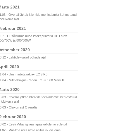
ärts 2021
1.03 - Overall jätkab klientide teenindamist kehtestatud
riolukorra ajal
eebruar 2021
.02 - HP tõi turule uued lateksprinterid HP Latex
00/700W ja 800/800W
Detsember 2020
3.12 - Lahtiolekuajad pühade ajal
prill 2020
1.04 - Uus muljetavaldav EOS R5
1.04 - Mitmekülgne Canon EOS C300 Mark III
ärts 2020
6.03 - Overall jätkab klientide teenindamist kehtestatud
riolukorra ajal
6.03 - Olukorrast Overallis
eebruar 2020
3.02 - Eesti Vabariigi aastapäeval oleme suletud
1.02 - Maailma pressifoto näitus jõudis oma