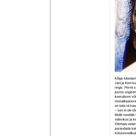
Kõige kibedama
Jani ja Keni 
ringis. Permi
juures sügisen
keerulisem võt
mosaiikpanora
on toita nii ka
– see ei ole tõ
Mulle meeldib 
videvikus ja k
Olematu eelarv
parandada katk
kütusevoolikui