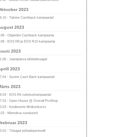
Oktoober 2023
6.10 - Talvine Cashback kampaania!
August 2023
.08 - Objektiivi Cashback kampaania
.08 - EOS R8 ja EOS R10 kampaania
uuni 2023
1.06 - Jaanipäeva lahtiolekuajad
prill 2023
7.04 - Suvine Cash Back kampaania!
ärts 2023
9.03 - EOS R6 vahetuskampaania!
7.03 - Open House @ Overall ProShop
0.03 - Koolinoorte filmikonkurss
.03 - Märtsikuu soodused
eebruar 2023
3.02 - Tööajad pühadeperioodil