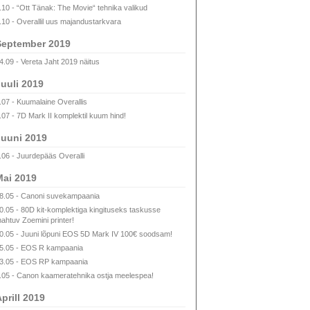
.10 - “Ott Tänak: The Movie“ tehnika valikud
.10 - Overallil uus majandustarkvara
September 2019
4.09 - Vereta Jaht 2019 näitus
uuli 2019
.07 - Kuumalaine Overallis
.07 - 7D Mark II komplektil kuum hind!
uuni 2019
.06 - Juurdepääs Overalli
ai 2019
8.05 - Canoni suvekampaania
0.05 - 80D kit-komplektiga kingituseks taskusse
ahtuv Zoemini printer!
0.05 - Juuni lõpuni EOS 5D Mark IV 100€ soodsam!
5.05 - EOS R kampaania
3.05 - EOS RP kampaania
.05 - Canon kaameratehnika ostja meelespea!
prill 2019