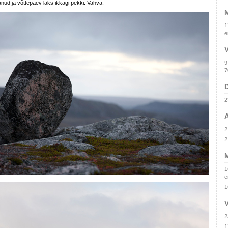
ud ja võttepäev läks ikkagi pekki. Vahva.
M
1
e
V
9
7
2
A
2
2
M
1
e
1
V
2
1