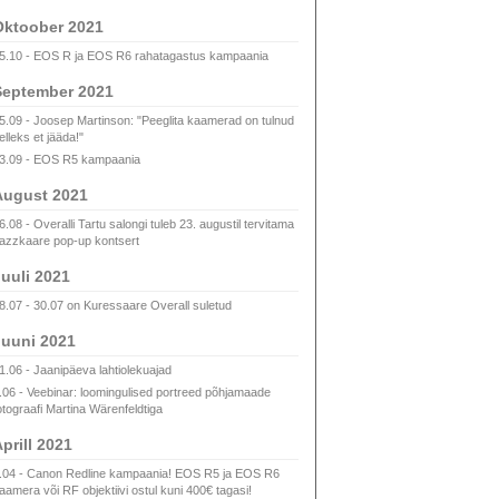
Oktoober 2021
5.10 - EOS R ja EOS R6 rahatagastus kampaania
September 2021
5.09 - Joosep Martinson: "Peeglita kaamerad on tulnud
elleks et jääda!"
3.09 - EOS R5 kampaania
August 2021
6.08 - Overalli Tartu salongi tuleb 23. augustil tervitama
azzkaare pop-up kontsert
uuli 2021
8.07 - 30.07 on Kuressaare Overall suletud
uuni 2021
1.06 - Jaanipäeva lahtiolekuajad
.06 - Veebinar: loomingulised portreed põhjamaade
otograafi Martina Wärenfeldtiga
prill 2021
.04 - Canon Redline kampaania! EOS R5 ja EOS R6
aamera või RF objektiivi ostul kuni 400€ tagasi!