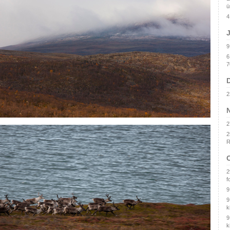
ü
4
9
6
7
2
2
2
R
2
f
9
9
k
9
k