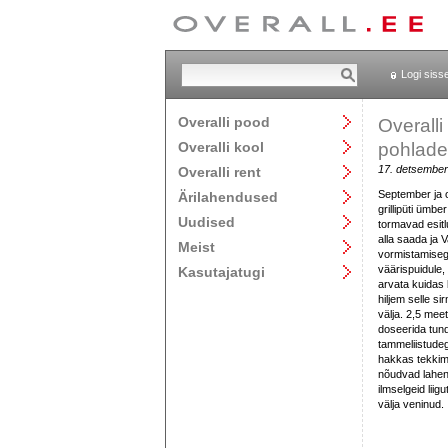
Logi siss
Overalli pood
Overalli
Overalli kool
pohlade
17. detsember
Overalli rent
September ja o
Ärilahendused
grillipüti ümbe
Uudised
tormavad esitl
alla saada ja 
Meist
vormistamisega,
väärispuidule,
Kasutajatugi
arvata kuidas k
hiljem selle si
välja. 2,5 mee
doseerida tund
tammeliistude
hakkas tekkima 
nõudvad lahen
ilmselgeid liig
välja veninud.