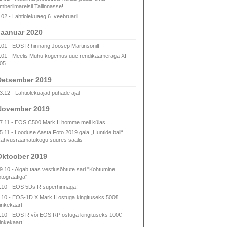
mberilmareisil Tallinnasse!
.02 - Lahtiolekuaeg 6. veebruaril
Jaanuar 2020
.01 - EOS R hinnang Joosep Martinsonilt
.01 - Meelis Muhu kogemus uue rendikaameraga XF-
05
Detsember 2019
3.12 - Lahtiolekuajad pühade ajal
November 2019
7.11 - EOS C500 Mark II homme meil külas
5.11 - Looduse Aasta Foto 2019 gala „Huntide ball“
ahvusraamatukogu suures saalis
Oktoober 2019
9.10 - Algab taas vestlusõhtute sari "Kohtumine
otograafiga"
.10 - EOS 5Ds R superhinnaga!
.10 - EOS-1D X Mark II ostuga kingituseks 500€
inkekaart
.10 - EOS R või EOS RP ostuga kingituseks 100€
inkekaart!