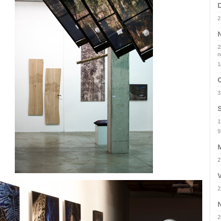
2
2
n
1
3
1
9
M
2
V
2
2