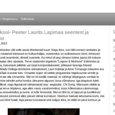
e / Registreeru
Tellimisinfo
 kool- Peeter Laurits Lapimaa seentest ja
st
M
 2013
1
ktoober olid selle aasta tihedamad kuud. Nagu ikka, suvi läbi ennast randades ja
k
r roiutanud inimesed on kultuurinäljas, esietendus on esilinastuses kinni, inimesed
uselt avamisele, dineelt suareele. Ka minul oli aeg viimase kolme aasta töö katuse
A
Vaalas üles riputada. Terve septembri tegelesin "Logose & Mythose" trükkimise ja
 katsetasin piltidele uut tüüpi komposiitalusteid, põletasin laseriga fotosid
1
 Maido Holloga timmisime animatsiooni, Lauri Kaldoja ja Anne Türnpuga üritasime ära
1
õlab üraskite loits. Omaette ooper oli siidide pingutamine hiigelsuurele sirmile ja
1
rmi lae alla vinnamine. Siid on nii tundlik materjal, et vähimgi ülepingutus venitab ta
triste tahvlite puhul tundus ülesanne alguses üsna võimatuna. Iga pingutust tuleb
likult, nagu liigutaksid nähtamatuid asju aegluubis. Chi Gong. Mässasin siidide ja
ga terve ööpäeva, aga alles vastu varahommikut, koos kõikematva väsimusega
2
enesekindlus ja tunne, et kõik õnnestub. Mul on tihti nii, et täpsust ja tundlikkust
dused sünnivad alles pärast ülimat kurnatust. Väsimus hakkab lahustama korki, mis
2
utusi kinni hoiab. Aga pärast kosutavat und selgus ikka, et siidid on pisut kortsus ja
2