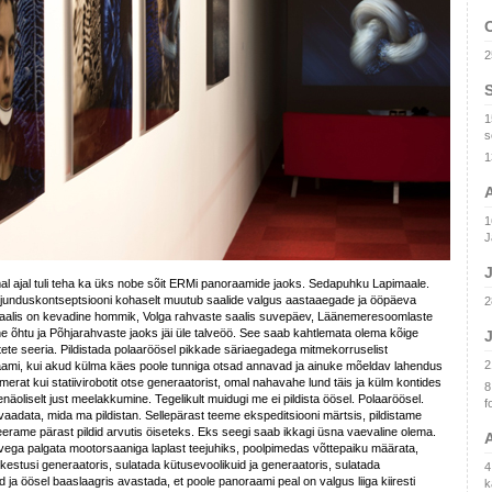
2
1
s
1
1
J
J
l ajal tuli teha ka üks nobe sõit ERMi panoraamide jaoks. Sedapuhku Lapimaale.
kujunduskontseptsiooni kohaselt muutub saalide valgus aastaaegade ja ööpäeva
2
 saalis on kevadine hommik, Volga rahvaste saalis suvepäev, Läänemeresoomlaste
e õhtu ja Põhjarahvaste jaoks jäi üle talveöö. See saab kahtlemata olema kõige
J
ete seeria. Pildistada polaaröösel pikkade säriaegadega mitmekorruselist
2
ami, kui akud külma käes poole tunniga otsad annavad ja ainuke mõeldav lahendus
amerat kui statiivirobotit otse generaatorist, omal nahavahe lund täis ja külm kontides
8
enäoliselt just meelakkumine. Tegelikult muidugi me ei pildista öösel. Polaaröösel.
f
vaadata, mida ma pildistan. Sellepärast teeme ekspeditsiooni märtsis, pildistame
eerame pärast pildid arvutis öiseteks. Eks seegi saab ikkagi üsna vaevaline olema.
A
ega palgata mootorsaaniga laplast teejuhiks, poolpimedas võttepaiku määrata,
estusi generaatoris, sulatada kütusevoolikuid ja generaatoris, sulatada
4
d ja öösel baaslaagris avastada, et poole panoraami peal on valgus liiga kiiresti
k