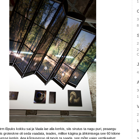
1
3
8
2
2
C
J
4
A
3
1
V
2
1
irm lõpuks kokku sai ja Vaala lae alla kerkis, siis sirutus ta nagu puri, peaaegu
is groteskne oli seda vaadata, teades, millise kägina ja ähkimisega see 60 kilone
esse kerkis. Aga kõrgusesse oli tarvis ta saada, see mõte vajas vertikaalset
2