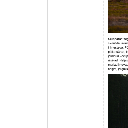
Sellepärast te
skautida, inim
inimestega. Põ
päike säras, i
jõudnud veel p
riisikad. Nelja
marjad imevad 
haiget, järgmi