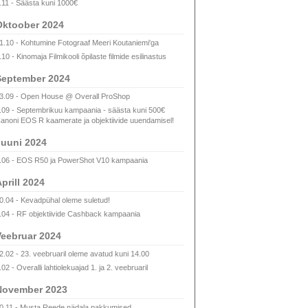
.11 - Säästa kuni 1000€
Oktoober 2024
1.10 - Kohtumine Fotograaf Meeri Koutaniemi'ga
.10 - Kinomaja Filmikooli õpilaste filmide esilinastus
September 2024
3.09 - Open House @ Overall ProShop
.09 - Septembrikuu kampaania - säästa kuni 500€
anoni EOS R kaamerate ja objektiivide uuendamisel!
uuni 2024
.06 - EOS R50 ja PowerShot V10 kampaania
prill 2024
0.04 - Kevadpühal oleme suletud!
.04 - RF objektiivide Cashback kampaania
eebruar 2024
2.02 - 23. veebruaril oleme avatud kuni 14.00
.02 - Overalli lahtiolekuajad 1. ja 2. veebruaril
November 2023
0.11 - Musta Reede nädala pakkumised