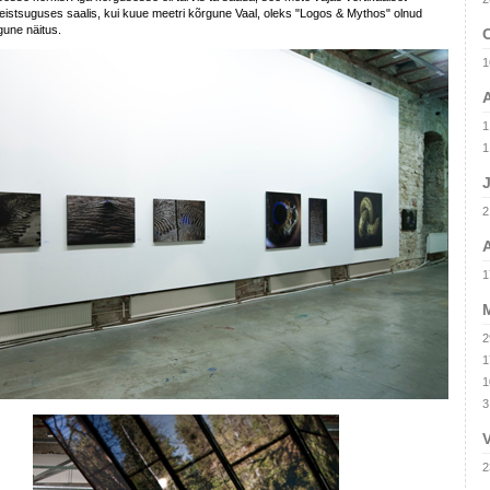
eistsuguses saalis, kui kuue meetri kõrgune Vaal, oleks "Logos & Mythos" olnud
gune näitus.
1
1
1
J
2
A
1
M
2
1
1
3
V
2