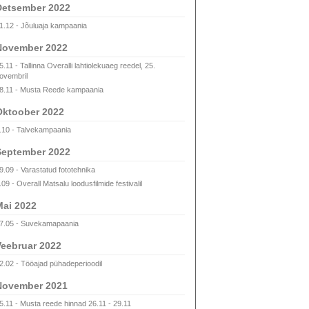
Detsember 2022
1.12 - Jõuluaja kampaania
November 2022
5.11 - Tallinna Overalli lahtiolekuaeg reedel, 25.
ovembril
8.11 - Musta Reede kampaania
Oktoober 2022
.10 - Talvekampaania
September 2022
9.09 - Varastatud fototehnika
.09 - Overall Matsalu loodusfilmide festivalil
ai 2022
7.05 - Suvekamapaania
eebruar 2022
2.02 - Tööajad pühadeperioodil
November 2021
5.11 - Musta reede hinnad 26.11 - 29.11