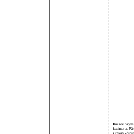
Kui see hiigels
kaalutuna. Pär
jurakas kõrgus