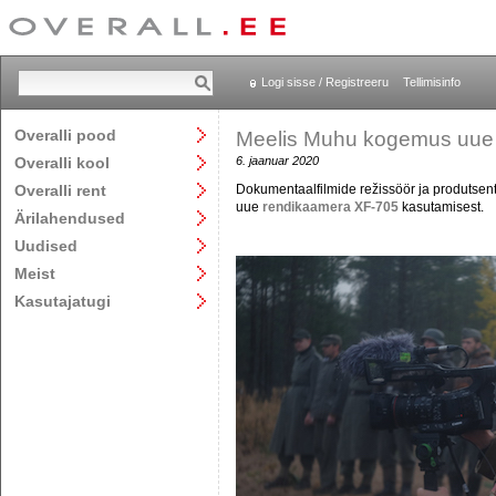
Logi sisse / Registreeru
Tellimisinfo
Overalli pood
Meelis Muhu kogemus uue
Overalli kool
6. jaanuar 2020
Overalli rent
Dokumentaalfilmide režissöör ja produtsen
uue
rendikaamera XF-705
kasutamisest.
Ärilahendused
Uudised
Meist
Kasutajatugi