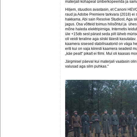
materjali kohapeal ümberkopeerida ja sama
Hiljem, stuudios avastasin, et Canoni HEV
raud ja Adobe Premiere tarkvara (2018) e
hakkama. Abi sain Resolve Studiost. Aga siis 
jagus. Osa võtteid toimus hilisõhtul ja ühe
mõne haleda elektripirniga. Internetis leidub
üle +15db sest pärast seda pilt läheb müris
oli veidi teraline aga siiski täiesti kasutata
kaamera sisesed stabilisaatorid on väga 
eriti kui on vaja kiiresti kaamera seadeid m
„käe pealt“ pikalt ei filmi. Mul oli kaasas 
Järgmisel päeval kui materjali vaatasin olin
valusad aga silm puhkas."