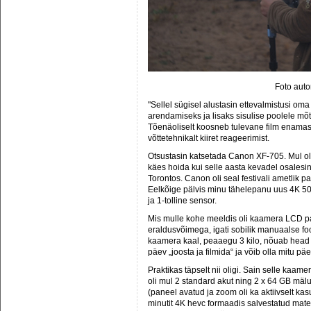
Foto auto
"Sellel sügisel alustasin ettevalmistusi om
arendamiseks ja lisaks sisulise poolele mõtl
Tõenäoliselt koosneb tulevane film enamast
võttetehnikalt kiiret reageerimist.
Otsustasin katsetada Canon XF-705. Mul o
käes hoida kui selle aasta kevadel osalesi
Torontos. Canon oli seal festivali ametlik pa
Eelkõige pälvis minu tähelepanu uus 4K 50
ja 1-tolline sensor.
Mis mulle kohe meeldis oli kaamera LCD pa
eraldusvõimega, igati sobilik manuaalse f
kaamera kaal, peaaegu 3 kilo, nõuab head füü
päev „joosta ja filmida“ ja võib olla mitu päe
Praktikas täpselt nii oligi. Sain selle kaa
oli mul 2 standard akut ning 2 x 64 GB mälu
(paneel avatud ja zoom oli ka aktiivselt ka
minutit 4K hevc formaadis salvestatud mater