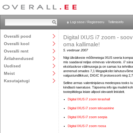
Logi sisse / Registreeru
Tellimisinfo
Overalli pood
Digital IXUS i7 zoom - soov
Overalli kool
oma kallimale!
5. veebruar 2007
Overalli rent
Niigi üliväikeste mõõtmetega IXUS seeria kompa
Ärilahendused
mis saadaval neljas erinevas värvitoonis. i7 sä
Uudised
eksklusiivse välimusega ja on samas ka tehnilise
arenenud omades 7,1 Megapikslist lahutusvõime
Meist
valgustundlikkust, DIGIC III protsessorit ning 2,7
Kasutajatugi
Selline armas valentinipäeva meelespea tooks ka
kindlasti naeratuse. Täpsema info iga mudeli ko
tootepiltidega leiate allpool olevatelt linkidelt.
Digital IXUS i7 zoom terashall
Digital IXUS i7 zoom teksasinine
Digital IXUS i7 zoom seepia
Digital IXUS i7 zoom roosa