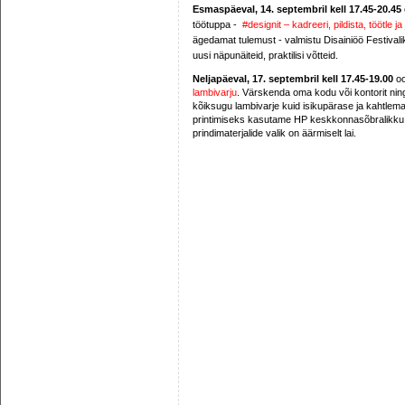
Esmaspäeval, 14. septembril kell 17.45-20.45
töötuppa -
#designit – kadreeri, pildista, töötle ja
ägedamat tulemust - valmistu Disainiöö Festivali
uusi näpunäiteid, praktilisi võtteid.
Neljapäeval, 17. septembril kell 17.45-19.00
oo
lambivarju
. Värskenda oma kodu või kontorit nin
kõiksugu lambivarje kuid isikupärase ja kahtlema
printimiseks kasutame HP keskkonnasõbralikku ja
prindimaterjalide valik on äärmiselt lai.