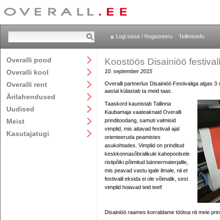
Logi sisse / Registreeru
Tellimisinfo
Overalli pood
Koostöös Disainiöö festival
Overalli kool
10. september 2015
Overalli rent
Overalli partnerlus Disainiöö Festivaliga algas 3
aastal külastab ta meid taas.
Ärilahendused
Taaskord kaunistab Tallinna
Uudised
Kaubamaja vaateaknaid Overalli
Meist
prinditoodang, samuti valmisid
vimplid, mis aitavad festivali ajal
Kasutajatugi
orienteeruda peamistes
asukohtades.
Vimplid on prinditud
keskkonnasõbralikule kahepoolsele
ristipõiki põimitud bännermaterjalile,
mis peavad vastu igale ilmale, nii et
festivalil eksida ei ole võimalik, sest
vimplid hoiavad teid teel!
Disainiöö raames korraldame töötoa nii meie prind