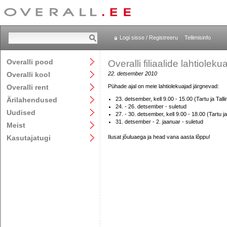
Logi sisse / Registreeru
Tellimisinfo
Overalli pood
Overalli filiaalide lahtiole
Overalli kool
22. detsember 2010
Overalli rent
Pühade ajal on meie lahtiolekuajad järgnevad:
Ärilahendused
23. detsember, kell 9.00 - 15.00 (Tartu ja Tallin
24. - 26. detsember - suletud
Uudised
27. - 30. detsember, kell 9.00 - 18.00 (Tartu ja 
31. detsember - 2. jaanuar - suletud
Meist
Kasutajatugi
Ilusat jõuluaega ja head vana aasta lõppu!