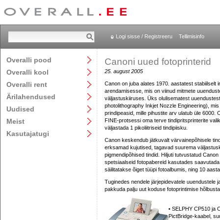
Logi sisse / Registreeru
Tellimisinfo
Overalli pood
Canoni uued fotoprinterid
Overalli kool
25. august 2005
Overalli rent
Canon on juba alates 1970. aastatest stabiilselt i
arendamisesse, mis on viinud mitmete uuendusten
Ärilahendused
väljastuskiiruses. Üks olulisematest uuendustest
photolithography Inkjet Nozzle Engineering), mis 
Uudised
prindipeasid, mille pihustite arv ulatub üle 6000
Meist
FINE-protsessi oma terve tindipritsprinterite vali
väljastada 1 pikoliitriseid tindipiisku.
Kasutajatugi
Canon keskendub jätkuvalt värvainepõhisele tindi
erksamad kujutised, tagavad suurema väljastusk
pigmendipõhised tindid. Hiljuti tutvustatud Can
spetsiaalseid fotopabereid kasutades saavutada 
säilitatakse õiget tüüpi fotoalbumis, ning 10 aast
Tuginedes nendele järjepidevatele uuendustele ja 
pakkuda palju uut koduse fotoprintimise hõlbust
• SELPHY CP510 ja CP
PictBridge-kaabel, su