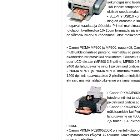
sekundiga) ning laie
108-lehelist fotopaber
oluliselt soodsamaks.
• SELPHY DS810 kompak
ning on varustatud suu
mugavalt vaadata ja töödelda. Printeri maksimaa
fotolabori kvaliteediga 10x15cm formaadis ääris
on võimalik nii arvuti vahendusel, otse mälukaard
• Canon PIXMA MP800 ja MP500, nagu kõik Can
multifunktsionaalsed printerid, võimaldavad printi
skaneerida nii fotosid kui dokumente. Oluliste
suur LCD-ekraan (MP800 3,5-tolline, MP500 2,5-t
2400 dpi lahutusvõime ning 1 pikoliitrised tindipii
• PIXMA MP450 ja PIXMA MP170 multifunktsionaal
1200 dpi, mis saavutatakse 2 pikoliitriste tindipii
ekraan, mis võimaldab pilte enne printimist muga
• Canon PIXMA iP6600
fotode printimist tund
pikoliitrised tindipiis
• Canon PIXMA iP6220D
mälukaartidelt kui Pi
lahutusvõime on 4800
2,5-tollise LCD-ekraa
muuta.
• Canon PIXMA iP5200/5200R printeritel kulub fot
väljastamiseks kõigest 36 sekundit. Maksimaalne
suurus 1 pikoliiter.