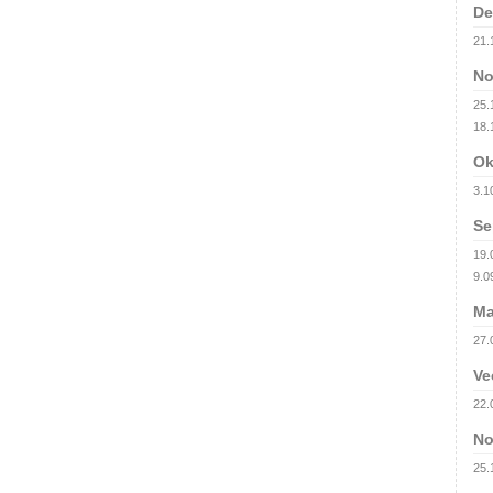
De
21.
No
25.1
18.
Ok
3.1
Se
19.
9.09
Ma
27.
Ve
22.
No
25.