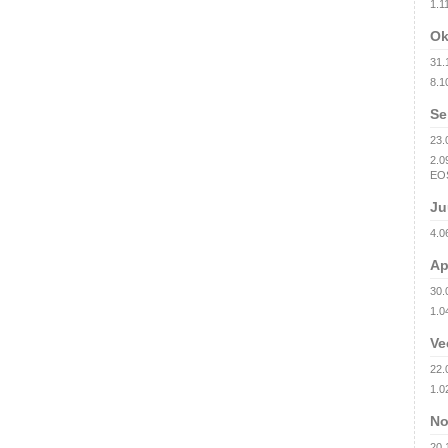
1.1
Ok
31.
8.10
Se
23.
2.0
EOS
Ju
4.0
Ap
30.
1.0
Ve
22.
1.02
No
20.