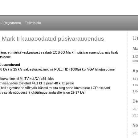
e / Registreeru
Tellimisinfo
U
Mark II kauaoodatud püsivarauuendus
Ma
täna, et märtsi keskpaigast saabub EOS 5D Mark II püsivarauuendus, mis lisab
1.0
tsioone.
kaam
.3 uuendused
76 k/s) ja 25 k/s salvestusrežiimid nii FULL HD (1080p) kui VGA lahutusvõime
Ap
kuvamine nii M, TV kui AV režiimides
14.
timissagedus tõstetud 44,1 kHz pealt 48 kHz peale
1.0
 heli tugevust on võimalik käsitsi muuta ning seda kuvatakse LCD ekraanil
1.0
s vastab nüüdsest ringhäälingustandardile ja on 29,97 k/s
De
26.
23.
No
22.