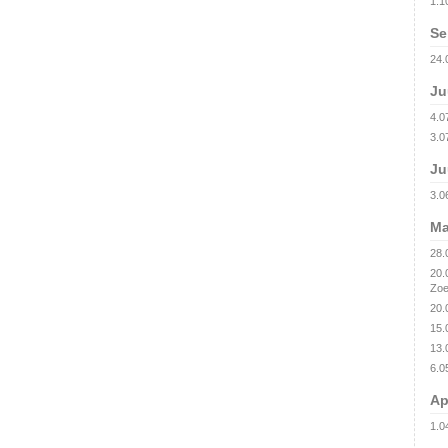
1.1
Se
24.
Ju
4.0
3.0
Ju
3.0
Ma
28.
20.
Zoe
20.
15.
13.
6.0
Ap
1.0