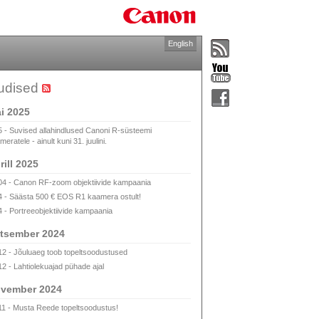
English
udised
i 2025
5 - Suvised allahindlused Canoni R-süsteemi
eratele - ainult kuni 31. juulini.
rill 2025
04 - Canon RF-zoom objektiivide kampaania
4 - Säästa 500 € EOS R1 kaamera ostult!
4 - Portreeobjektiivide kampaania
tsember 2024
12 - Jõuluaeg toob topeltsoodustused
12 - Lahtiolekuajad pühade ajal
vember 2024
11 - Musta Reede topeltsoodustus!