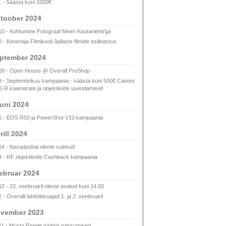
1 - Säästa kuni 1000€
toober 2024
10 - Kohtumine Fotograaf Meeri Koutaniemi'ga
 - Kinomaja Filmikooli õpilaste filmide esilinastus
ptember 2024
09 - Open House @ Overall ProShop
9 - Septembrikuu kampaania - säästa kuni 500€ Canoni
 R kaamerate ja objektiivide uuendamisel!
uni 2024
6 - EOS R50 ja PowerShot V10 kampaania
rill 2024
04 - Kevadpühal oleme suletud!
4 - RF objektiivide Cashback kampaania
ebruar 2024
02 - 23. veebruaril oleme avatud kuni 14.00
 - Overalli lahtiolekuajad 1. ja 2. veebruaril
vember 2023
11 - Musta Reede nädala pakkumised