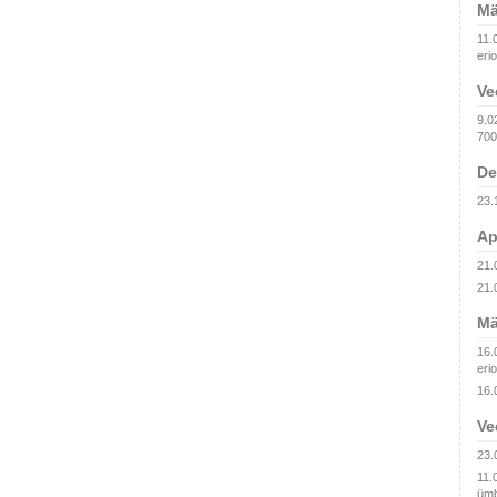
Mä
11.
erio
Ve
9.0
700
De
23.
Ap
21.
21.
Mä
16.
erio
16.
Ve
23.
11.
ümb