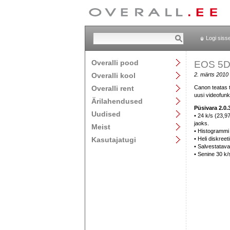
Logi siss
Overalli pood
EOS 5D 
Overalli kool
2. märts 2010
Overalli rent
Canon teatas 
uusi videofunk
Ärilahendused
Püsivara 2.0
Uudised
• 24 k/s (23,9
jaoks.
Meist
• Histogrammi 
Kasutajatugi
• Heli diskree
• Salvestatava
• Senine 30 k/