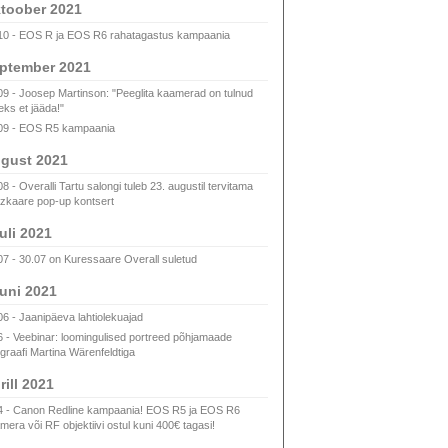
toober 2021
10 - EOS R ja EOS R6 rahatagastus kampaania
ptember 2021
09 - Joosep Martinson: "Peeglita kaamerad on tulnud
eks et jääda!"
09 - EOS R5 kampaania
gust 2021
8 - Overalli Tartu salongi tuleb 23. augustil tervitama
zkaare pop-up kontsert
uli 2021
07 - 30.07 on Kuressaare Overall suletud
uni 2021
06 - Jaanipäeva lahtiolekuajad
6 - Veebinar: loomingulised portreed põhjamaade
ograafi Martina Wärenfeldtiga
rill 2021
4 - Canon Redline kampaania! EOS R5 ja EOS R6
mera või RF objektiivi ostul kuni 400€ tagasi!