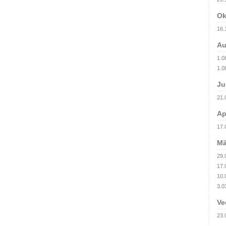
Ok
16.
Au
1.0
1.0
Ju
21.
Ap
17.
Mä
29.
17.
10.
3.0
Ve
23.