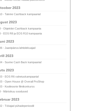
toober 2023
10 - Talvine Cashback kampaania!
gust 2023
8 - Objektiivi Cashback kampaania
8 - EOS R8 ja EOS R10 kampaania
uni 2023
06 - Jaanipäeva lahtiolekuajad
rill 2023
04 - Suvine Cash Back kampaania!
rts 2023
03 - EOS R6 vahetuskampaania!
03 - Open House @ Overall ProShop
03 - Koolinoorte filmikonkurss
3 - Märtsikuu soodused
ebruar 2023
02 - Tööajad pühadeperioodil