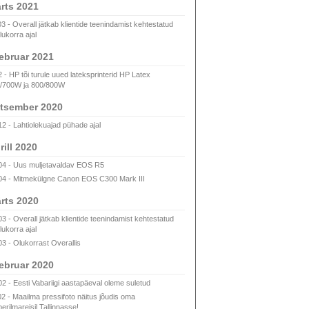
rts 2021
03 - Overall jätkab klientide teenindamist kehtestatud
lukorra ajal
ebruar 2021
2 - HP tõi turule uued lateksprinterid HP Latex
/700W ja 800/800W
tsember 2020
12 - Lahtiolekuajad pühade ajal
rill 2020
04 - Uus muljetavaldav EOS R5
04 - Mitmekülgne Canon EOS C300 Mark III
rts 2020
03 - Overall jätkab klientide teenindamist kehtestatud
lukorra ajal
03 - Olukorrast Overallis
ebruar 2020
02 - Eesti Vabariigi aastapäeval oleme suletud
02 - Maailma pressifoto näitus jõudis oma
erilmareisil Tallinnasse!