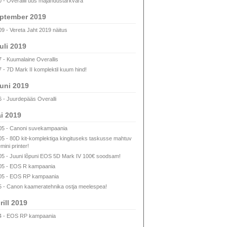
0 - Overallil uus majandustarkvara
ptember 2019
09 - Vereta Jaht 2019 näitus
uli 2019
7 - Kuumalaine Overallis
7 - 7D Mark II komplektil kuum hind!
uni 2019
6 - Juurdepääs Overalli
i 2019
05 - Canoni suvekampaania
05 - 80D kit-komplektiga kingituseks taskusse mahtuv
mini printer!
05 - Juuni lõpuni EOS 5D Mark IV 100€ soodsam!
05 - EOS R kampaania
05 - EOS RP kampaania
5 - Canon kaameratehnika ostja meelespea!
rill 2019
4 - EOS RP kampaania