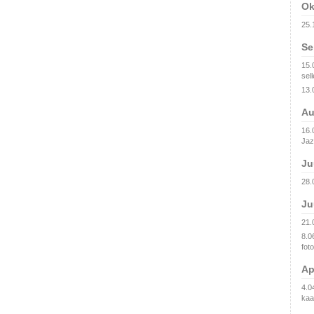
Ok
25.
Se
15.
sell
13.
Au
16.0
Jaz
Ju
28.
Ju
21.
8.0
fot
Ap
4.0
kaa