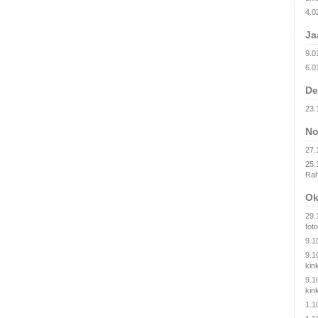
4.0
Ja
9.0
6.0
De
23.
No
27.
25.
Rah
Ok
29.
fot
9.1
9.1
kin
9.1
kin
1.1