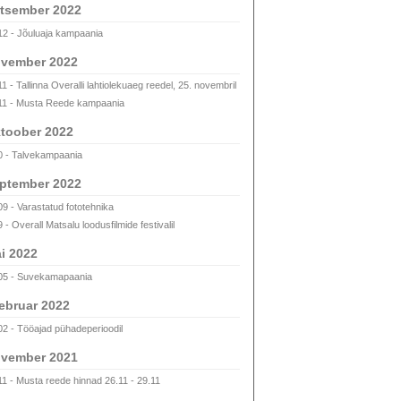
tsember 2022
12 - Jõuluaja kampaania
vember 2022
1 - Tallinna Overalli lahtiolekuaeg reedel, 25. novembril
11 - Musta Reede kampaania
toober 2022
0 - Talvekampaania
ptember 2022
09 - Varastatud fototehnika
 - Overall Matsalu loodusfilmide festivalil
i 2022
05 - Suvekamapaania
ebruar 2022
02 - Tööajad pühadeperioodil
vember 2021
11 - Musta reede hinnad 26.11 - 29.11