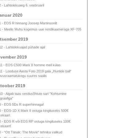
2 - Lahtiolekuaeg 6. veebruaril
anuar 2020
1 - EOS R hinnang Joosep Martinsonilt
1 - Meelis Muhu kogemus uue rendikaameraga XF-705
tsember 2019
12 - Lahtiolekuajad pühade ajal
vember 2019
11 - EOS C500 Mark II homme meil külas
11 - Looduse Aasta Foto 2019 gala „Huntide ball“
vusraamatukogu suures saalis
toober 2019
10 - Algab taas vestlusõhtute sari "Kohtumine
ograafiga"
0 - EOS 5Ds R superhinnaga!
0 - EOS-1D X Mark II ostuga kingituseks 500€
kekaart
0 - EOS R või EOS RP ostuga kingituseks 100€
kekaart!
0 - “Ott Tänak: The Movie“ tehnika valikud