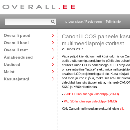
Logi sisse / Registreeru
Tellimisinfo
Overalli pood
Canoni LCOS paneele kasu
Overalli kool
multimeediaprojektoritest
29. märts 2007
Overalli rent
Väga paljud kliendid on meilt küsinud, mis on C
Ärilahendused
optilise süsteemiga projektorite põhiliseks eelise
Uudised
eriliseks uued LCOS paneelidega XEED projektori
on see müstiline "lattice" efekt, mida neil projekto
Meist
tavaliste LCD projektoritega ei ole. Kuna küsijaid o
nad meie juurde ei jõua, tooks siin ära ühe huvit
Kasutajatugi
videoklipi, kus siis täpselt näha, mis teeb CA
SX60 ja X600 nii eriliseks.
•
720P HD lahutusega videoklipp (79MB)
•
PAL SD lahutusega videoklipp (14MB)
Kõik Canoni multimeediaprojektorid leiate
siit
.