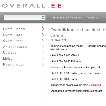
Logi sisse / Registreeru
Tellimisinfo
Overalli pood
Overalli kontorid suletakse 
Overalli kool
varem
14. aprill 2011
Overalli rent
Koolituse tõttu peame reedel, 15. aprillil lühendam
Ärilahendused
lahtiolekuaega:
Uudised
- kell 9.00 - 13.00 Viljandi
Meist
- kell 9.00 - 14.30 Rakvere
Kasutajatugi
Meie teised kontorid on avatud tavapäraselt:
- kell 9.00 - 17.00 Tallinn, Pärnu, Kuressaare
- kell 9.00 - 18.00 Tartu
Igapäevaselt on aga avatud meie
veebipood
.
Vabandame võimalike ebameeldivuste pärast