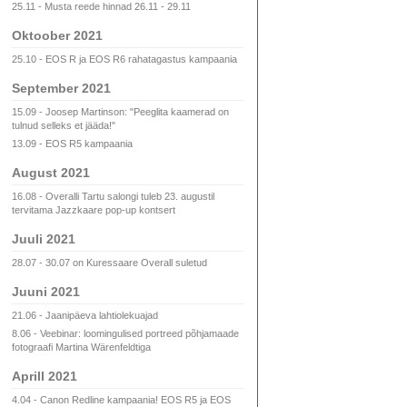
25.11 - Musta reede hinnad 26.11 - 29.11
Oktoober 2021
25.10 - EOS R ja EOS R6 rahatagastus kampaania
September 2021
15.09 - Joosep Martinson: "Peeglita kaamerad on
tulnud selleks et jääda!"
13.09 - EOS R5 kampaania
August 2021
16.08 - Overalli Tartu salongi tuleb 23. augustil
tervitama Jazzkaare pop-up kontsert
Juuli 2021
28.07 - 30.07 on Kuressaare Overall suletud
Juuni 2021
21.06 - Jaanipäeva lahtiolekuajad
8.06 - Veebinar: loomingulised portreed põhjamaade
fotograafi Martina Wärenfeldtiga
Aprill 2021
4.04 - Canon Redline kampaania! EOS R5 ja EOS