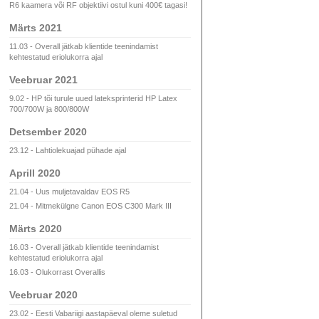
R6 kaamera või RF objektiivi ostul kuni 400€ tagasi!
Märts 2021
11.03 - Overall jätkab klientide teenindamist
kehtestatud eriolukorra ajal
Veebruar 2021
9.02 - HP tõi turule uued lateksprinterid HP Latex
700/700W ja 800/800W
Detsember 2020
23.12 - Lahtiolekuajad pühade ajal
Aprill 2020
21.04 - Uus muljetavaldav EOS R5
21.04 - Mitmekülgne Canon EOS C300 Mark III
Märts 2020
16.03 - Overall jätkab klientide teenindamist
kehtestatud eriolukorra ajal
16.03 - Olukorrast Overallis
Veebruar 2020
23.02 - Eesti Vabariigi aastapäeval oleme suletud