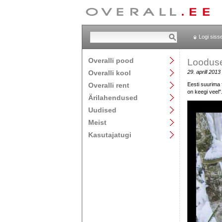
Logi siss
Overalli pood
Looduse
Overalli kool
29. aprill 2013
Overalli rent
Eesti suurima 
on keegi veel"
Ärilahendused
Uudised
Meist
Kasutajatugi