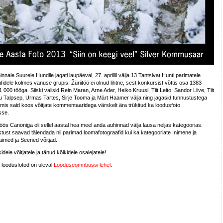
nale Suurele Hundile jagati laupäeval, 27. aprillil välja 13 Tantsivat Hunti parimatele
fidele kolmes vanuse grupis. Žüriitöö ei olnud lihtne, sest konkursist võttis osa 1383
 11 000 tööga. Siiski valisid Rein Maran, Arne Ader, Heiko Kruusi, Tiit Leito, Sandor Liive, Tiit
 Talpsep, Urmas Tartes, Sirje Tooma ja Märt Haamer välja ning jagasid tunnustustega
, mis said koos võitjate kommentaaridega värskelt ära trükitud ka loodusfoto
sse.
töös Canoniga oli sellel aastal hea meel anda auhinnad välja lausa neljas kategoorias.
ust saavad täiendada nii parimad loomafotograafid kui ka kategooriate Inimene ja
imed ja Seened võitjad.
idele võitjatele ja tänud kõikidele osalejatele!
 loodusfotod on üleval
Looduseomnbussi lehel
.