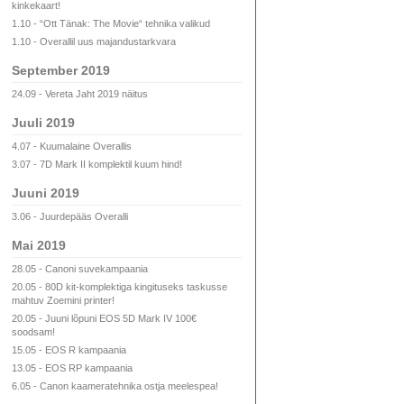
kinkekaart!
1.10 - “Ott Tänak: The Movie“ tehnika valikud
1.10 - Overallil uus majandustarkvara
September 2019
24.09 - Vereta Jaht 2019 näitus
Juuli 2019
4.07 - Kuumalaine Overallis
3.07 - 7D Mark II komplektil kuum hind!
Juuni 2019
3.06 - Juurdepääs Overalli
Mai 2019
28.05 - Canoni suvekampaania
20.05 - 80D kit-komplektiga kingituseks taskusse
mahtuv Zoemini printer!
20.05 - Juuni lõpuni EOS 5D Mark IV 100€
soodsam!
15.05 - EOS R kampaania
13.05 - EOS RP kampaania
6.05 - Canon kaameratehnika ostja meelespea!