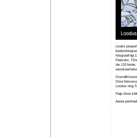
Lisaks peaauhin
loodusfotograa
fotograafi ligi
Pääsuke, Tõnu
üle 120 fotole
aastaraamatu
Overallil koos
Oma fotovarust
Loodus ning Ta
Palju õnne kõik
Aasta parimad