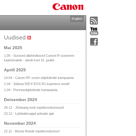
English
Uudised
Mai 2025
1.05 - Suvised allahindlused Canoni R-süsteemi
kaameratele - ainult kuni 31. juulini.
Aprill 2025
14.04 - Canon RF-zoom objektiivide kampaania
1.04 - Säästa 500 € EOS R1 kaamera ostult!
1.04 - Portreeobjektiivide kampaania
Detsember 2024
26.12 - Jõuluaeg toob topeltsoodustused
23.12 - Lahtiolekuajad pühade ajal
November 2024
22.11 - Musta Reede topeltsoodustus!