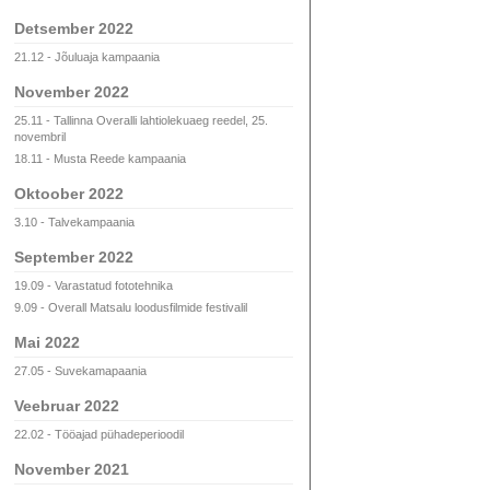
Detsember 2022
21.12 - Jõuluaja kampaania
November 2022
25.11 - Tallinna Overalli lahtiolekuaeg reedel, 25.
novembril
18.11 - Musta Reede kampaania
Oktoober 2022
3.10 - Talvekampaania
September 2022
19.09 - Varastatud fototehnika
9.09 - Overall Matsalu loodusfilmide festivalil
Mai 2022
27.05 - Suvekamapaania
Veebruar 2022
22.02 - Tööajad pühadeperioodil
November 2021