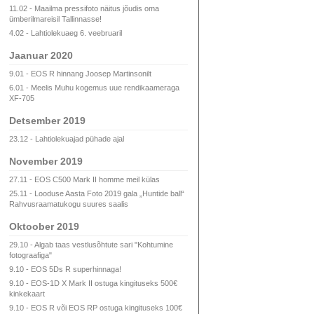
11.02 - Maailma pressifoto näitus jõudis oma
ümberilmareisil Tallinnasse!
4.02 - Lahtiolekuaeg 6. veebruaril
Jaanuar 2020
9.01 - EOS R hinnang Joosep Martinsonilt
6.01 - Meelis Muhu kogemus uue rendikaameraga
XF-705
Detsember 2019
23.12 - Lahtiolekuajad pühade ajal
November 2019
27.11 - EOS C500 Mark II homme meil külas
25.11 - Looduse Aasta Foto 2019 gala „Huntide ball“
Rahvusraamatukogu suures saalis
Oktoober 2019
29.10 - Algab taas vestlusõhtute sari "Kohtumine
fotograafiga"
9.10 - EOS 5Ds R superhinnaga!
9.10 - EOS-1D X Mark II ostuga kingituseks 500€
kinkekaart
9.10 - EOS R või EOS RP ostuga kingituseks 100€