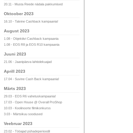
20.11 - Musta Reede nädala pakkumised
Oktoober 2023
16.10 - Talvine Cashback kampaania!
August 2023
1.08 - Objektiivi Cashback kampaania
1.08 - EOS R8 ja EOS R10 kampaania
Juuni 2023
21.06 - Jaanipäeva lahtiolekuajad
Aprill 2023
17.04 - Suvine Cash Back kampaania!
Märts 2023
29.03 - EOS R6 vahetuskampaania!
17.03 - Open House @ Overall ProShop
10.03 - Koolinoorte filmikonkurss
3.03 - Märtsikuu soodused
Veebruar 2023
23.02 - Tööajad pühadeperioodil