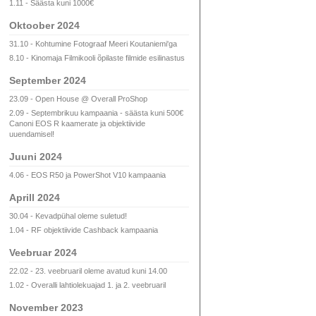
1.11 - Säästa kuni 1000€
Oktoober 2024
31.10 - Kohtumine Fotograaf Meeri Koutaniemi'ga
8.10 - Kinomaja Filmikooli õpilaste filmide esilinastus
September 2024
23.09 - Open House @ Overall ProShop
2.09 - Septembrikuu kampaania - säästa kuni 500€
Canoni EOS R kaamerate ja objektiivide
uuendamisel!
Juuni 2024
4.06 - EOS R50 ja PowerShot V10 kampaania
Aprill 2024
30.04 - Kevadpühal oleme suletud!
1.04 - RF objektiivide Cashback kampaania
Veebruar 2024
22.02 - 23. veebruaril oleme avatud kuni 14.00
1.02 - Overalli lahtiolekuajad 1. ja 2. veebruaril
November 2023