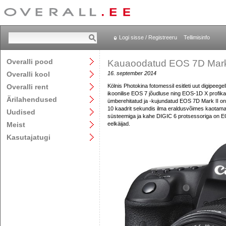
Logi sisse / Registreeru
Tellimisinfo
Overalli pood
Kauaoodatud EOS 7D Mark
Overalli kool
16. september 2014
Overalli rent
Kölnis Photokina fotomessil esitleti uut digipee
ikoonilise EOS 7 jõudluse ning EOS-1D X profika
Ärilahendused
ümberehitatud ja -kujundatud EOS 7D Mark II on
10 kaadrit sekundis ilma eraldusvõimes kaotamat
Uudised
süsteemiga ja kahe DIGIC 6 protsessoriga on EO
Meist
eelkäijad.
Kasutajatugi