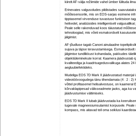
kiirelt AF-välja režiimide vahel ümber lülituda ilma 
Erinevates valgusoludes pildistades saavutatak
mõõtesensorile, mis on EOS-sarjas esimene inf
tipptasemel virvenduse tuvastuse funktsioon ta
hetkedel, analüüsides intelligentselt valgusallik
Peale selle rakenduvad koos täiustatud mõõtesen
tehnoloogiad, mis võeti esmakordselt kasutusel
jälgimist.
AF-jõudluse tagab Canoni ainulaadne topeltpiksl
sujuva ja täpse teravustamisega. Esmakordselt s
jälgimise tundlikkust kohandada, pakkudes täielik
objektiüleminekute korral. Kaamera jäädvustab 
kvaliteediga ja kaadrisagedusvalikuga alates 24 
aegluubiefektideks.
Mudeliga EOS 7D Mark II jäädvustatud materjal 
videotöövoogudega tänu tihendamata (4 : 2 : 2)
võttel profitasemel helisalvestuse, on kaameral 
kõrvaklapipesad välisseadmete jaoks, aga ka vai
jäädvustumise vältimiseks.
EOS 7D Mark II lubab jäädvustada ka keerulisema
tugevale magneesiumsulamist korpusele. Peale se
kompass, mis aitavad teil oma seiklusi kaardist