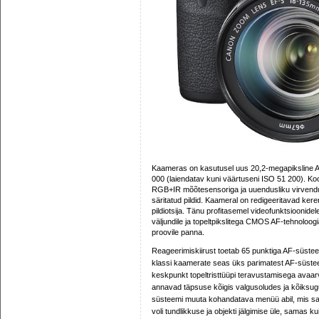
Kaameras on kasutusel uus 20,2-megapikslin
000 (laiendatav kuni väärtuseni ISO 51 200). Ko
RGB+IR mõõtesensoriga ja uuendusliku virvendu
säritatud pildid. Kaameral on redigeeritavad ker
pildiotsija. Tänu profitasemel videofunktsioonid
väljundile ja topeltpikslitega CMOS AF-tehnoloog
proovile panna.
Reageerimiskiirust toetab 65 punktiga AF-süste
klassi kaamerate seas üks parimatest AF-süsteemi
keskpunkt topeltristtüüpi teravustamisega avaar
annavad täpsuse kõigis valgusoludes ja kõiksug
süsteemi muuta kohandatava menüü abil, mis 
voli tundlikkuse ja objekti jälgimise üle, samas 