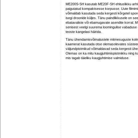
ME200S-SH kasutab ME20F-SH ehituslikku arhitek
paigutatud kompaktsesse korpusse. Uute filmi
võimaldab kasutada seda kergesti kõrgetel spordi
isegi droonide küljes. Tänu paindlikkusele on se
ebatavaliste või ebamugavate asendite korral.
senisest veelgi suurema loomingulise vabaduse – e
teoste kangelasi häirida.
Tänu ühendamisvõimalustele mitmesuguste ko
kaamerat kasutada otse olemasolevates süstee
väljundpistmikud võimaldavad seda kergesti üh
Olemas on ka mitu kaugjuhtimispistmikku ning
mis tagab täieliku kaugjuhtimise valmiduse.