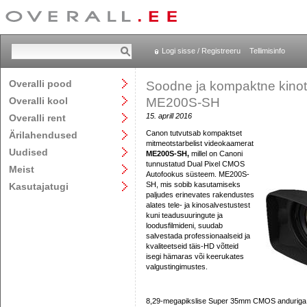
Logi sisse / Registreeru
Tellimisinfo
Overalli pood
Soodne ja kompaktne kinot
Overalli kool
ME200S-SH
15. aprill 2016
Overalli rent
Canon tutvutsab kompaktset
Ärilahendused
mitmeotstarbelist videokaamerat
Uudised
ME200S-SH,
millel on Canoni
tunnustatud Dual Pixel CMOS
Meist
Autofookus süsteem. ME200S-
SH, mis sobib kasutamiseks
Kasutajatugi
paljudes erinevates rakendustes
alates tele- ja kinosalvestustest
kuni teadusuuringute ja
loodusfilmideni, suudab
salvestada professionaalseid ja
kvaliteetseid täis-HD võtteid
isegi hämaras või keerukates
valgustingimustes.
8,29-megapikslise Super 35mm CMOS andurig