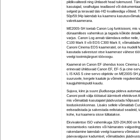
pildikvaliteedi ning ühtlaselt head tulemused. T
kasutajad, sealhulgas teadlased või dokumentaal-
selgeid ja teravaid täis-HD kvaliteediga võtteid.
50p/59.94p laiendab ka kaamera kasutusvõimalus
valvekaamerana.
ME200S-SH toetab Canon Log funktsiooni, mis v
dünaamilises vahemikus ja tagada kõikide detaili
varjus. Canon Log annab täiendava eelise neile
C100 Mark II või EOS C300 Mark II, võimaldades 
Canoni Cinema EOS kaameratel, on ka mudelil 
kasutada salvestust otse kaamerast vähese töötlu
veelgi tootmisjärgset töövoogu.
Kaameral on Canon EF ühendus koos Cinema Lock
erinevaid ühilduvaid Canon EF, EF-S ja cine-se
L IS KAS S cine-servo objektiiv on ME200S-SH j
suurusele, kergele kaalule ja võimele reguleeri
kaugjuhtimispuldi kaudu.
Sujuva, kiire ja suure jõudlusega pideva auto
Canoni poolt välja töötatud äärmiselt efektiivs
mis võimaldab kasutajatel jäädvustada hõlpsasti li
looduskeskkonnas. Lisaks sellele võimaldab Cust
eelseadistada ja salvestada eelistatud seadeid, t
kohe, kui kaamera sisse lülitatakse.
Ekvivalentse ISO vahemikuga 320-204,800 on 
teostamiseks rasketes või hämarates valgustingim
rakendamine laiendab veelgi kaamera võimalusi 
päevavalguse kadumisel, võimaldades jäädvusta