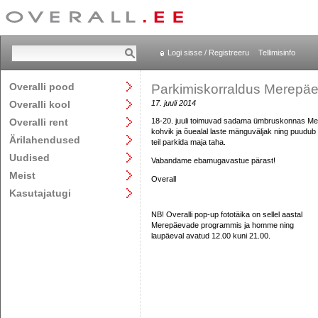
Logi sisse / Registreeru
Tellimisinfo
Overalli pood
Parkimiskorraldus Merepä
Overalli kool
17. juuli 2014
Overalli rent
18-20. juuli toimuvad sadama ümbruskonnas Mere
kohvik ja õuealal laste mänguväljak ning puudub
Ärilahendused
teil parkida maja taha.
Uudised
Vabandame ebamugavastue pärast!
Meist
Overall
Kasutajatugi
NB! Overalli pop-up fototäika on sellel aastal
Merepäevade programmis ja homme ning
laupäeval avatud 12.00 kuni 21.00.