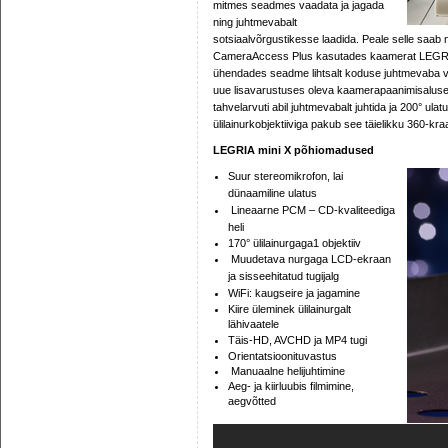
mitmes seadmes vaadata ja jagada
ning juhtmevabalt
sotsiaalvõrgustikesse laadida. Peale selle saab n
CameraAccess Plus kasutades kaamerat LEGRIA 
ühendades seadme lihtsalt koduse juhtmevaba 
uue lisavarustuses oleva kaamerapaanimisalusega
tahvelarvuti abil juhtmevabalt juhtida ja 200° ul
ülilainurkobjektiiviga pakub see täielikku 360-kr
LEGRIA mini X põhiomadused
Suur stereomikrofon, lai
dünaamiline ulatus
Lineaarne PCM – CD-kvaliteediga
heli
170° ülilainurgaga1 objektiiv
Muudetava nurgaga LCD-ekraan
ja sisseehitatud tugijalg
WiFi: kaugseire ja jagamine
Kiire üleminek ülilainurgalt
lähivaatele
Täis-HD, AVCHD ja MP4 tugi
Orientatsioonituvastus
Manuaalne helijuhtimine
Aeg- ja kiirluubis filmimine,
aegvõtted