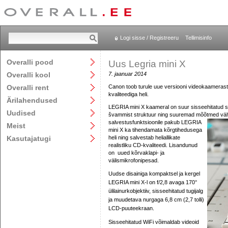
Logi sisse / Registreeru
Tellimisinfo
Overalli pood
Uus Legria mini X
Overalli kool
7. jaanuar 2014
Overalli rent
Canon toob turule uue versiooni videokaamerast
kvaliteediga heli.
Ärilahendused
LEGRIA mini X kaameral on suur sisseehitatud ste
Uudised
švammist struktuur ning suuremad mõõtmed vähe
salvestusfunktsioonile pakub LEGRIA
Meist
mini X ka tihendamata kõrgtihedusega
Kasutajatugi
heli ning salvestab heliallikate
realistliku CD-kvaliteedi. Lisandunud
on uued kõrvaklapi- ja
välismikrofonipesad.
Uudse disainiga kompaktsel ja kergel
LEGRIA mini X-l on f/2,8 avaga 170°
ülilainurkobjektiiv, sisseehitatud tugijalg
ja muudetava nurgaga 6,8 cm (2,7 tolli)
LCD-puuteekraan.
Sisseehitatud WiFi võimaldab videoid