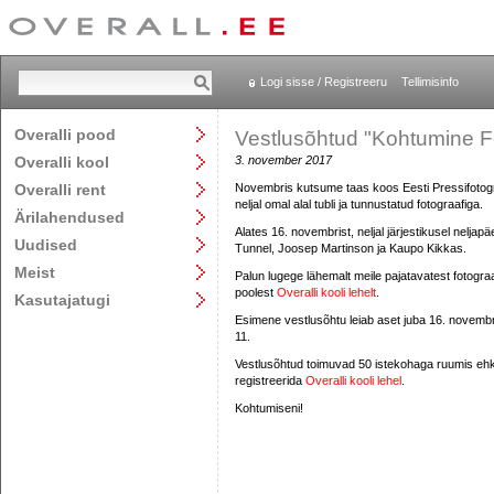
Logi sisse / Registreeru
Tellimisinfo
Overalli pood
Vestlusõhtud "Kohtumine F
Overalli kool
3. november 2017
Overalli rent
Novembris kutsume taas koos Eesti Pressifotogr
neljal omal alal tubli ja tunnustatud fotograafiga.
Ärilahendused
Alates 16. novembrist, neljal järjestikusel neljapä
Uudised
Tunnel, Joosep Martinson ja Kaupo Kikkas.
Meist
Palun lugege lähemalt meile pajatavatest fotogra
poolest
Overalli kooli lehelt
.
Kasutajatugi
Esimene vestlusõhtu leiab aset juba 16. novembri
11.
Vestlusõhtud toimuvad 50 istekohaga ruumis ehk 
registreerida
Overalli kooli lehel
.
Kohtumiseni!