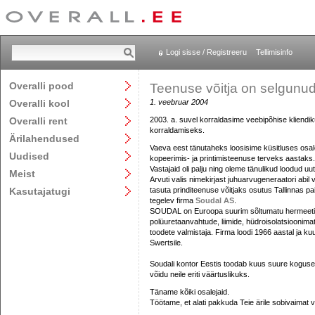
Logi sisse / Registreeru
Tellimisinfo
Overalli pood
Teenuse võitja on selgunud
Overalli kool
1. veebruar 2004
Overalli rent
2003. a. suvel korraldasime veebipõhise kliendi
korraldamiseks.
Ärilahendused
Vaeva eest tänutaheks loosisime küsitluses osal
Uudised
kopeerimis- ja printimisteenuse terveks aastaks.
Vastajaid oli palju ning oleme tänulikud loodud uu
Meist
Arvuti valis nimekirjast juhuarvugeneraatori abil 
Kasutajatugi
tasuta prinditeenuse võitjaks osutus Tallinnas 
tegelev firma
Soudal AS
.
SOUDAL on Euroopa suurim sõltumatu hermeeti
polüuretaanvahtude, liimide, hüdroisolatsioonimat
toodete valmistaja. Firma loodi 1966 aastal ja kuu
Swertsile.
Soudali kontor Eestis toodab kuus suure koguse 
võidu neile eriti väärtuslikuks.
Täname kõiki osalejaid.
Töötame, et alati pakkuda Teie ärile sobivaimat